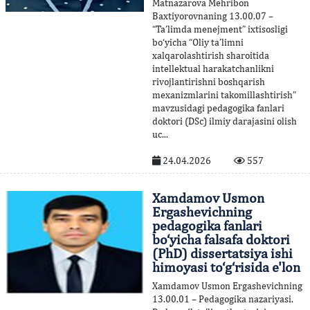
Matnazarova Mehribon
Baxtiyorovnaning 13.00.07 –
“Ta’limda menejment” ixtisosligi
bo‘yicha “Oliy ta’limni
xalqarolashtirish sharoitida
intellektual harakatchanlikni
rivojlantirishni boshqarish
mexanizmlarini takomillashtirish”
mavzusidagi pedagogika fanlari
doktori (DSc) ilmiy darajasini olish
uc...
24.04.2026
557
Xamdamov Usmon
Ergashevichning
pedagogika fanlari
bo‘yicha falsafa doktori
(PhD) dissertatsiya ishi
himoyasi to‘g‘risida e'lon
Xamdamov Usmon Ergashevichning
13.00.01 – Pedagogika nazariyasi.