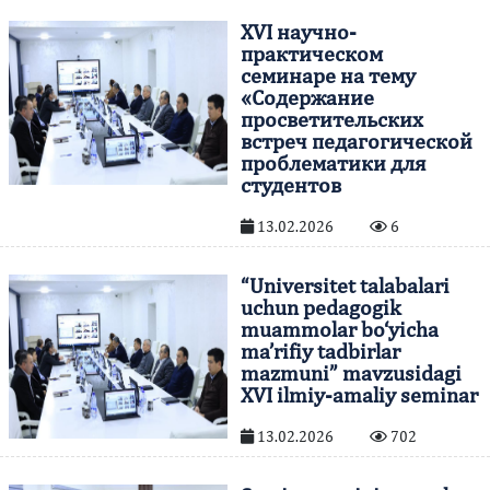
XVI научно-
практическом
семинаре на тему
«Содержание
просветительских
встреч педагогической
проблематики для
студентов
13.02.2026
6
“Universitet talabalari
uchun pedagogik
muammolar bo‘yicha
ma’rifiy tadbirlar
mazmuni” mavzusidagi
XVI ilmiy-amaliy seminar
13.02.2026
702