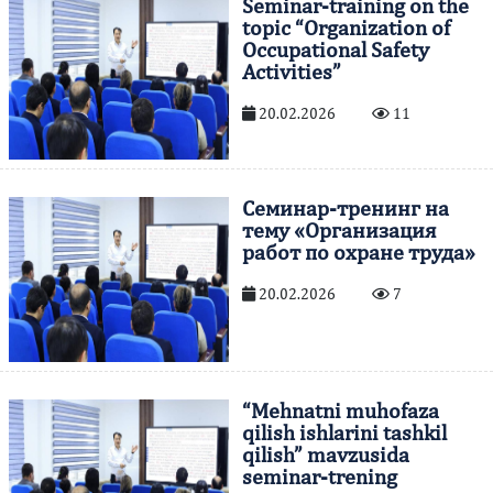
Seminar-training on the
topic “Organization of
Occupational Safety
Activities”
20.02.2026
11
Cеминар-тренинг на
тему «Организация
работ по охране труда»
20.02.2026
7
“Mehnatni muhofaza
qilish ishlarini tashkil
qilish” mavzusida
seminar-trening