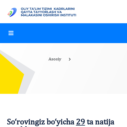
Asosiy
So‘rovingiz bo‘yicha
29
ta natija