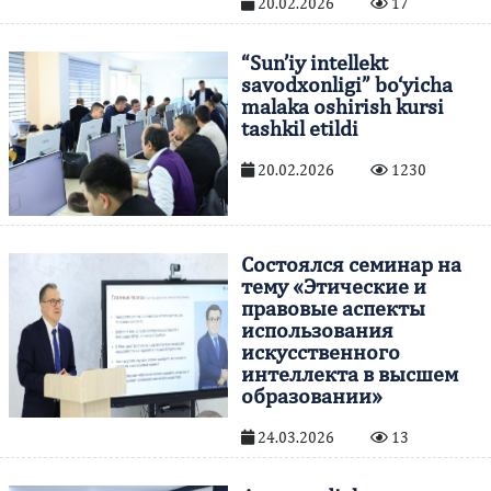
20.02.2026
17
“Sun’iy intellekt
savodxonligi” bo‘yicha
malaka oshirish kursi
tashkil etildi
20.02.2026
1230
Cостоялся семинар на
тему «Этические и
правовые аспекты
использования
искусственного
интеллекта в высшем
образовании»
24.03.2026
13