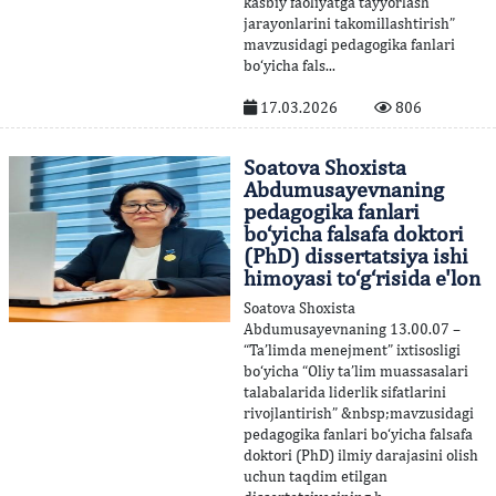
kasbiy faoliyatga tayyorlash
jarayonlarini takomillashtirish”
mavzusidagi pedagogika fanlari
bo‘yicha fals...
17.03.2026
806
Soatova Shoxista
Abdumusayevnaning
pedagogika fanlari
bo‘yicha falsafa doktori
(PhD) dissertatsiya ishi
himoyasi to‘g‘risida e'lon
Soatova Shoxista
Abdumusayevnaning 13.00.07 –
“Ta’limda menejment” ixtisosligi
bo‘yicha “Oliy ta’lim muassasalari
talabalarida liderlik sifatlarini
rivojlantirish” &nbsp;mavzusidagi
pedagogika fanlari bo‘yicha falsafa
doktori (PhD) ilmiy darajasini olish
uchun taqdim etilgan