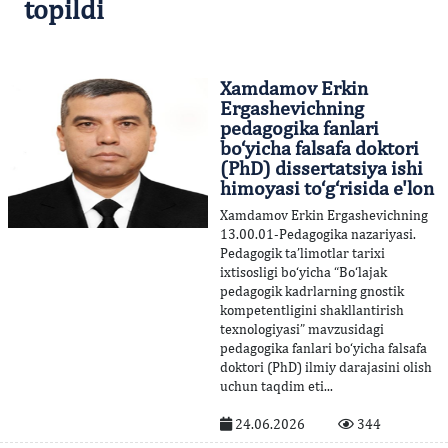
topildi
Xamdamov Erkin
Ergashevichning
pedagogika fanlari
bo‘yicha falsafa doktori
(PhD) dissertatsiya ishi
himoyasi to‘g‘risida e'lon
Xamdamov Erkin Ergashevichning
13.00.01-Pedagogika nazariyasi.
Pedagogik ta’limotlar tarixi
ixtisosligi bo‘yicha “Bo‘lajak
pedagogik kadrlarning gnostik
kompetentligini shakllantirish
texnologiyasi” mavzusidagi
pedagogika fanlari bo‘yicha falsafa
doktori (PhD) ilmiy darajasini olish
uchun taqdim eti...
24.06.2026
344