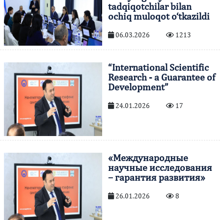
tadqiqotchilar bilan
ochiq muloqot o‘tkazildi
06.03.2026
1213
“International Scientific
Research - a Guarantee of
Development”
24.01.2026
17
«Международные
научные исследования
– гарантия развития»
26.01.2026
8