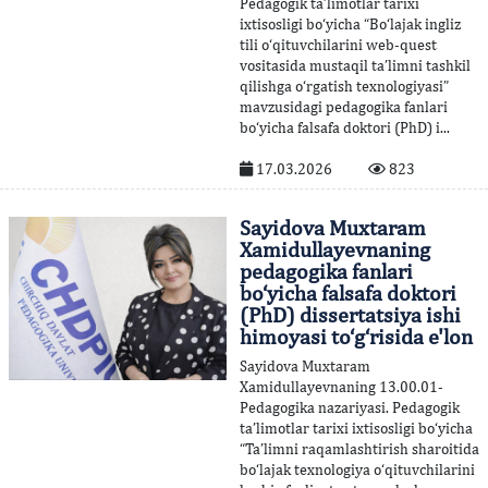
Pedagogik ta’limotlar tarixi
ixtisosligi bo‘yicha “Bo‘lajak ingliz
tili o‘qituvchilarini web-quest
vositasida mustaqil ta’limni tashkil
qilishga o‘rgatish texnologiyasi”
mavzusidagi pedagogika fanlari
bo‘yicha falsafa doktori (PhD) i...
17.03.2026
823
Sayidova Muxtaram
Xamidullayevnaning
pedagogika fanlari
bo‘yicha falsafa doktori
(PhD) dissertatsiya ishi
himoyasi to‘g‘risida e'lon
Sayidova Muxtaram
Xamidullayevnaning 13.00.01-
Pedagogika nazariyasi. Pedagogik
ta’limotlar tarixi ixtisosligi bo‘yicha
“Ta’limni raqamlashtirish sharoitida
bo‘lajak texnologiya o‘qituvchilarini