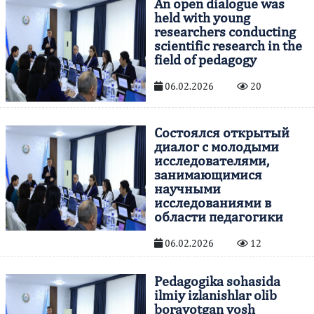
An open dialogue was
held with young
researchers conducting
scientific research in the
field of pedagogy
06.02.2026
20
Состоялся открытый
диалог с молодыми
исследователями,
занимающимися
научными
исследованиями в
области педагогики
06.02.2026
12
Pedagogika sohasida
ilmiy izlanishlar olib
borayotgan yosh