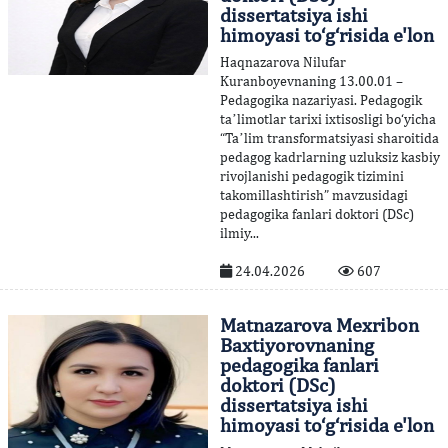
dissertatsiya ishi
himoyasi to‘g‘risida e'lon
Haqnazarova Nilufar
Kuranboyevnaning 13.00.01 –
Pedagogika nazariyasi. Pedagogik
taʼlimotlar tarixi ixtisosligi bo‘yicha
“Taʼlim transformatsiyasi sharoitida
pedagog kadrlarning uzluksiz kasbiy
rivojlanishi pedagogik tizimini
takomillashtirish” mavzusidagi
pedagogika fanlari doktori (DSc)
ilmiy...
24.04.2026
607
Matnazarova Mexribon
Baxtiyorovnaning
pedagogika fanlari
doktori (DSc)
dissertatsiya ishi
himoyasi to‘g‘risida e'lon