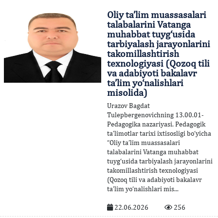
Oliy ta’lim muassasalari
talabalarini Vatanga
muhabbat tuyg‘usida
tarbiyalash jarayonlarini
takomillashtirish
texnologiyasi (Qozoq tili
va adabiyoti bakalavr
ta’lim yo‘nalishlari
misolida)
Urazov Bagdat
Tulepbergenovichning 13.00.01-
Pedagogika nazariyasi. Pedagogik
ta’limotlar tarixi ixtisosligi bo‘yicha
“Oliy ta’lim muassasalari
talabalarini Vatanga muhabbat
tuyg‘usida tarbiyalash jarayonlarini
takomillashtirish texnologiyasi
(Qozoq tili va adabiyoti bakalavr
ta’lim yo‘nalishlari mis...
22.06.2026
256