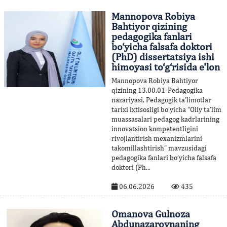
Mannopova Robiya
Bahtiyor qizining
pedagogika fanlari
bo‘yicha falsafa doktori
(PhD) dissertatsiya ishi
himoyasi to‘g‘risida e'lon
Mannopova Robiya Bahtiyor
qizining 13.00.01-Pedagogika
nazariyasi. Pedagogik ta’limotlar
tarixi ixtisosligi bo‘yicha “Оliy ta’lim
muassasalari pedagog kadrlarining
innovatsion kompetentligini
rivojlantirish mexanizmlarini
takomillashtirish” mavzusidagi
pedagogika fanlari bo‘yicha falsafa
doktori (Ph...
06.06.2026
435
Omanova Gulnoza
Abdunazarovnaning