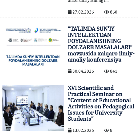
dissertatsiyasining h...
27.02.2026
860
“TA’LIMDA SUN’IY
INTELLEKTDAN
FOYDALANISHNING
DOLZARB MASALALARI”
mavzusida xalqaro ilmiy-
amaliy konferensiya
30.04.2026
841
XVI Scientific and
Practical Seminar on
“Content of Educational
Activities on Pedagogical
Issues for University
Students”
13.02.2026
8