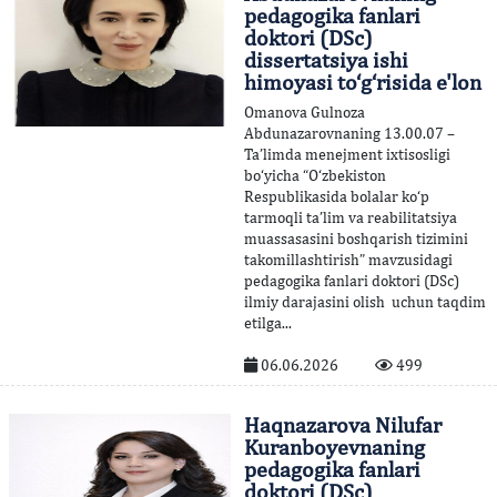
pedagogika fanlari
doktori (DSc)
dissertatsiya ishi
himoyasi to‘g‘risida e'lon
Omanova Gulnoza
Abdunazarovnaning 13.00.07 –
Ta’limda menejment ixtisosligi
bo‘yicha “O‘zbekiston
Respublikasida bolalar ko‘p
tarmoqli ta’lim va reabilitatsiya
muassasasini boshqarish tizimini
takomillashtirish” mavzusidagi
pedagogika fanlari doktori (DSc)
ilmiy darajasini olish uchun taqdim
etilga...
06.06.2026
499
Haqnazarova Nilufar
Kuranboyevnaning
pedagogika fanlari
doktori (DSc)