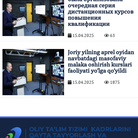
очередная серия
дистанционных курсов
повышения
квалификации
15.04.2025
63
Joriy yilning aprel oyidan
navbatdagi masofaviy
malaka oshirish kurslari
faoliyati yo‘lga qo‘yildi
15.04.2025
1875