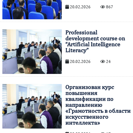
20.02.2026
867
Professional
development course on
“Artificial Intelligence
Literacy”
20.02.2026
24
Организован курс
повышения
квалификации по
направлению
«Грамотность в области
искусственного
интеллекта»