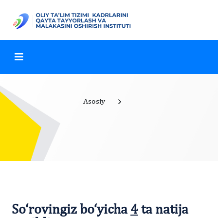
Asosiy
So‘rovingiz bo‘yicha
4
ta natija