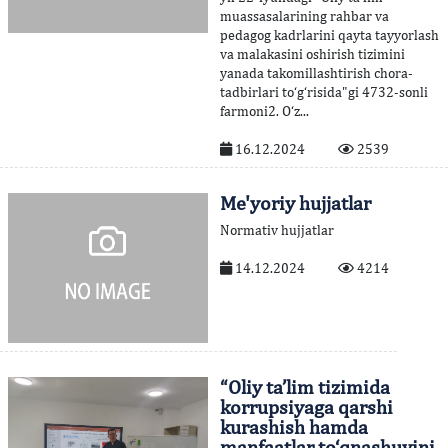
muassasalarining rahbar va
pedagog kadrlarini qayta tayyorlash
va malakasini oshirish tizimini
yanada takomillashtirish chora-
tadbirlari to‘g‘risida"gi 4732-sonli
farmoni2. O‘z...
16.12.2024
2539
Me'yoriy hujjatlar
Normativ hujjatlar
14.12.2024
4214
“Oliy ta’lim tizimida
korrupsiyaga qarshi
kurashish hamda
manfaatlar to‘qnashuvini