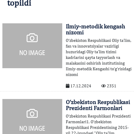
topildi
Ilmiy-metodik kengash
nizomi
O‘zbekiston Respublikasi Oliy ta’lim,
fan va innovatsiyalar vazirligi
huzuridagi Oliy ta’lim tizimi
kadrlarini qayta tayyorlash va
malakasini oshirish institutining
Ilmiy-metodik Kengashi to‘g‘risidagi
nizomi
17.12.2024
2351
O‘zbekiston Respublikasi
Prezidenti Farmonlari
O‘zbekiston Respublikasi Prezidenti
Farmonlari1. O‘zbekiston
Respublikasi Prezidentining 2015-
yil 22-iyundagi "Oliy ta’lim