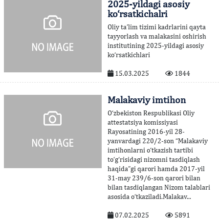
2025-yildagi asosiy
ko‘rsatkichalri
Oliy ta’lim tizimi kadrlarini qayta
tayyorlash va malakasini oshirish
institutining 2025-yildagi asosiy
ko‘rsatkichlari
15.03.2025
1844
Malakaviy imtihon
O‘zbekiston Respublikasi Oliy
attestatsiya komissiyasi
Rayosatining 2016-yil 28-
yanvardagi 220/2-son “Malakaviy
imtihonlarni o‘tkazish tartibi
to‘g‘risidagi nizomni tasdiqlash
haqida”gi qarori hamda 2017-yil
31-may 239/6-son qarori bilan
bilan tasdiqlangan Nizom talablari
asosida o‘tkaziladi.Malakav...
07.02.2025
5891