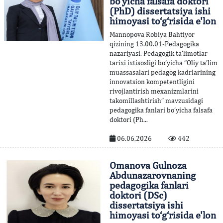
bo‘yicha falsafa doktori
(PhD) dissertatsiya ishi
himoyasi to‘g‘risida e'lon
Mannopova Robiya Bahtiyor
qizining 13.00.01-Pedagogika
nazariyasi. Pedagogik ta’limotlar
tarixi ixtisosligi bo‘yicha “Оliy ta’lim
muassasalari pedagog kadrlarining
innovatsion kompetentligini
rivojlantirish mexanizmlarini
takomillashtirish” mavzusidagi
pedagogika fanlari bo‘yicha falsafa
doktori (Ph...
06.06.2026
442
Omanova Gulnoza
Abdunazarovnaning
pedagogika fanlari
doktori (DSc)
dissertatsiya ishi
himoyasi to‘g‘risida e'lon