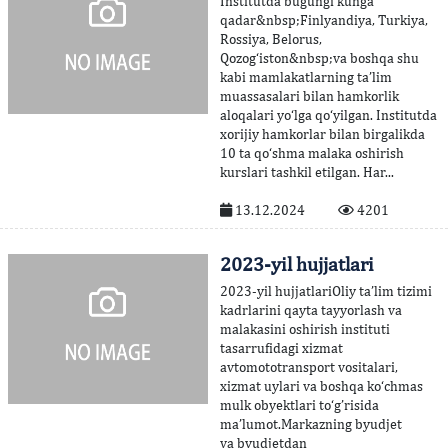
Institutda bugungi kunga
qadar&nbsp;Finlyandiya, Turkiya,
Rossiya, Belorus,
Qozog‘iston&nbsp;va boshqa shu
kabi mamlakatlarning ta’lim
muassasalari bilan hamkorlik
aloqalari yo‘lga qo‘yilgan. Institutda
xorijiy hamkorlar bilan birgalikda
10 ta qo‘shma malaka oshirish
kurslari tashkil etilgan. Har...
13.12.2024
4201
2023-yil hujjatlari
2023-yil hujjatlariOliy ta’lim tizimi
kadrlarini qayta tayyorlash va
malakasini oshirish instituti
tasarrufidagi xizmat
avtomototransport vositalari,
xizmat uylari va boshqa ko‘chmas
mulk obyektlari to‘g’risida
ma’lumot.Markazning byudjet
va byudjetdan