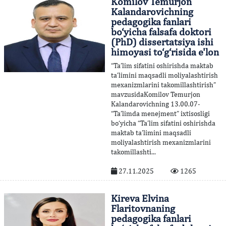
Komilov Temurjon
Kalandarovichning
pedagogika fanlari
bo‘yicha falsafa doktori
(PhD) dissertatsiya ishi
himoyasi to‘g‘risida e'lon
“Ta’lim sifatini oshirishda maktab
ta’limini maqsadli moliyalashtirish
mexanizmlarini takomillashtirish”
mavzusidaKomilov Temurjon
Kalandarovichning 13.00.07-
“Ta’limda menejment” ixtisosligi
bo‘yicha “Ta’lim sifatini oshirishda
maktab ta’limini maqsadli
moliyalashtirish mexanizmlarini
takomillashti...
27.11.2025
1265
Kireva Elvina
Flaritovnaning
pedagogika fanlari