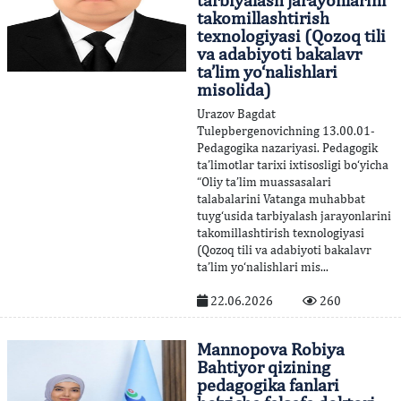
takomillashtirish
texnologiyasi (Qozoq tili
va adabiyoti bakalavr
ta’lim yo‘nalishlari
misolida)
Urazov Bagdat
Tulepbergenovichning 13.00.01-
Pedagogika nazariyasi. Pedagogik
ta’limotlar tarixi ixtisosligi bo‘yicha
“Oliy ta’lim muassasalari
talabalarini Vatanga muhabbat
tuyg‘usida tarbiyalash jarayonlarini
takomillashtirish texnologiyasi
(Qozoq tili va adabiyoti bakalavr
ta’lim yo‘nalishlari mis...
22.06.2026
260
Mannopova Robiya
Bahtiyor qizining
pedagogika fanlari