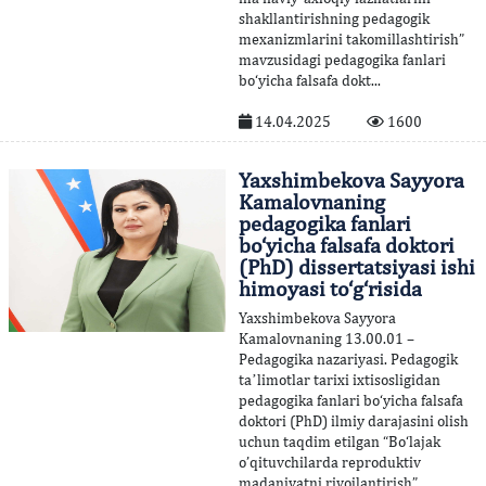
shakllantirishning pedagogik
mexanizmlarini takomillashtirish”
mavzusidagi pedagogika fanlari
bo‘yicha falsafa dokt...
14.04.2025
1600
Yaxshimbekova Sayyora
Kamalovnaning
pedagogika fanlari
bo‘yicha falsafa doktori
(PhD) dissertatsiyasi ishi
himoyasi to‘g‘risida
Yaxshimbekova Sayyora
Kamalovnaning 13.00.01 –
Pedagogika nazariyasi. Pedagogik
taʼlimotlar tarixi ixtisosligidan
pedagogika fanlari bo‘yicha falsafa
doktori (PhD) ilmiy darajasini olish
uchun taqdim etilgan “Bo‘lajak
o’qituvchilarda reproduktiv
madaniyatni rivojlantirish”