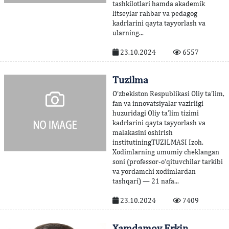
tashkilotlari hamda akademik
litseylar rahbar va pedagog
kadrlarini qayta tayyorlash va
ularning...
23.10.2024
6557
Tuzilma
O‘zbekiston Respublikasi Oliy ta’lim,
fan va innovatsiyalar vazirligi
huzuridagi Oliy ta’lim tizimi
kadrlarini qayta tayyorlash va
malakasini oshirish
institutiningTUZILMASI Izoh.
Xodimlarning umumiy cheklangan
soni (professor-o‘qituvchilar tarkibi
va yordamchi xodimlardan
tashqari) — 21 nafa...
23.10.2024
7409
Xamdamov Erkin