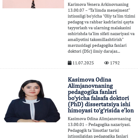
Karimova Venera Arkinovnaning
13.00.07 – “Ta’limda menejment”
ixtisosligi bo‘yicha “Oliy ta’lim tizimi
pedagog va rahbar kadrlarini qayta
tayyorlash va ularning malakasini
oshirishda ta’lim sifati nazariyasi va
amaliyotini takomillashtirish”
mavzusidagi pedagogika fanlari
doktori (DSc) ilmiy darajas...
11.07.2025
1792
Kasimova Odina
Alimjanovnaning
pedagogika fanlari
bo‘yicha falsafa doktori
(PhD) dissertatsiya ishi
himoyasi to‘g‘risida e'lon
Kasimova Odina Alimjanovnaning
13.00.01 – Pedagogika nazariyasi.
Pedagogik taʼlimotlar tarixi
ixtisosligidan pedagogika fanlari