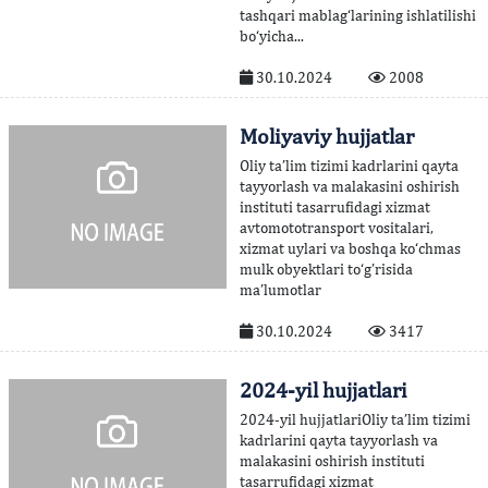
tashqari mablag‘larining ishlatilishi
bo‘yicha...
30.10.2024
2008
Moliyaviy hujjatlar
Oliy ta’lim tizimi kadrlarini qayta
tayyorlash va malakasini oshirish
instituti tasarrufidagi xizmat
avtomototransport vositalari,
xizmat uylari va boshqa ko‘chmas
mulk obyektlari to‘g’risida
ma’lumotlar
30.10.2024
3417
2024-yil hujjatlari
2024-yil hujjatlariOliy ta’lim tizimi
kadrlarini qayta tayyorlash va
malakasini oshirish instituti
tasarrufidagi xizmat