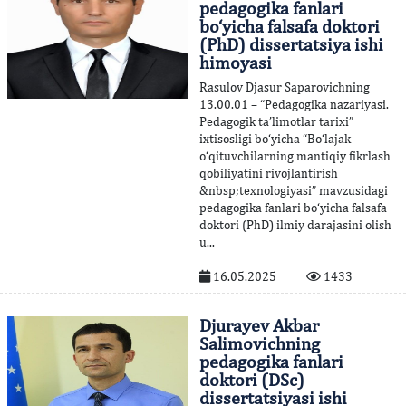
pedagogika fanlari
bo‘yicha falsafa doktori
(PhD) dissertatsiya ishi
himoyasi
Rasulov Djasur Saparovichning
13.00.01 – “Pedagogika nazariyasi.
Pedagogik ta’limotlar tarixi”
ixtisosligi bo‘yicha “Bo‘lajak
o‘qituvchilarning mantiqiy fikrlash
qobiliyatini rivojlantirish
&nbsp;texnologiyasi” mavzusidagi
pedagogika fanlari bo‘yicha falsafa
doktori (PhD) ilmiy darajasini olish
u...
16.05.2025
1433
Djurayev Akbar
Salimovichning
pedagogika fanlari
doktori (DSc)
dissertatsiyasi ishi