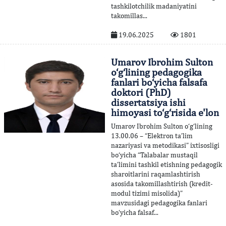
tashkilotchilik madaniyatini
takomillas...
19.06.2025
1801
Umarov Ibrohim Sulton
o‘g‘lining pedagogika
fanlari bo‘yicha falsafa
doktori (PhD)
dissertatsiya ishi
himoyasi to‘g‘risida e'lon
Umarov Ibrohim Sulton o‘g‘lining
13.00.06 – “Elektron ta’lim
nazariyasi va metodikasi” ixtisosligi
bo‘yicha “Talabalar mustaqil
ta’limini tashkil etishning pedagogik
sharoitlarini raqamlashtirish
asosida takomillashtirish (kredit-
modul tizimi misolida)”
mavzusidagi pedagogika fanlari
bo‘yicha falsaf...