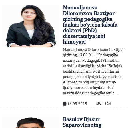
Mamadjanova
Diloromxon Baxtiyor
qizining pedagogika
fanlari bo‘yicha falsafa
doktori (PhD)
dissertatsiya ishi
himoyasi
Mamadjanova Diloromxon Baxtiyor
qizining 13.00.01 – “Pedagogika
nazariyasi. Pedagogik ta’limotlar
tarixi” ixtisosligi bo‘yicha “Bo‘lajak
boshlang‘ich sinf o‘qituvchilarini
pedagogik faoliyatga tayyorlashda
Alixonto‘ra Sog‘uniyning ilmiy-
ijodiy merosidan foydalanish”
mavzusidagi pedagogika fanla...
16.05.2025
1424
Rasulov Djasur
Saparovichning