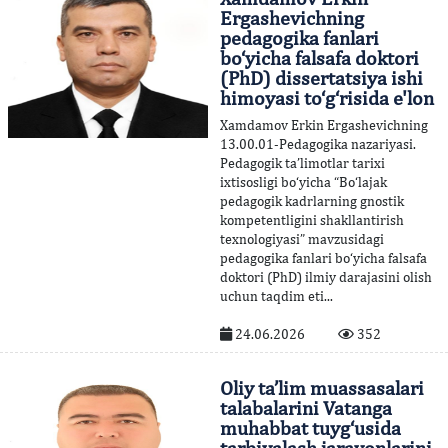
Ergashevichning
pedagogika fanlari
bo‘yicha falsafa doktori
(PhD) dissertatsiya ishi
himoyasi to‘g‘risida e'lon
Xamdamov Erkin Ergashevichning
13.00.01-Pedagogika nazariyasi.
Pedagogik ta’limotlar tarixi
ixtisosligi bo‘yicha “Bo‘lajak
pedagogik kadrlarning gnostik
kompetentligini shakllantirish
texnologiyasi” mavzusidagi
pedagogika fanlari bo‘yicha falsafa
doktori (PhD) ilmiy darajasini olish
uchun taqdim eti...
24.06.2026
352
Oliy ta’lim muassasalari
talabalarini Vatanga
muhabbat tuyg‘usida
tarbiyalash jarayonlarini