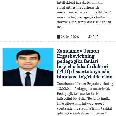
intellektual harakatchanlikni
rivojlantirishni boshqarish
mexanizmlarini takomillashtirish”
mavzusidagi pedagogika fanlari
doktori (DSc) ilmiy darajasini olish
uc...
24.04.2026
563
Xamdamov Usmon
Ergashevichning
pedagogika fanlari
bo‘yicha falsafa doktori
(PhD) dissertatsiya ishi
himoyasi to‘g‘risida e'lon
Xamdamov Usmon Ergashevichning
13.00.01 – Pedagogika nazariyasi.
Pedagogik ta’limotlar tarixi
ixtisosligi bo‘yicha “Bo‘lajak ingliz
tili o‘qituvchilarini web-quest
vositasida mustaqil ta’limni tashkil
qilishga o‘rgatish texnologiyasi”