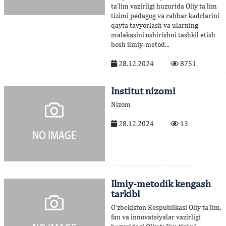
ta’lim vazirligi huzurida Oliy ta’lim
tizimi pedagog va rahbar kadrlarini
qayta tayyorlash va ularning
malakasini oshirishni tashkil etish
bosh ilmiy-metod...
28.12.2024
8751
Institut nizomi
Nizom
28.12.2024
13
Ilmiy-metodik kengash
tarkibi
O‘zbekiston Respublikasi Oliy ta’lim,
fan va innovatsiyalar vazirligi