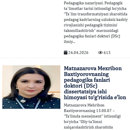
Pedagogika nazariyasi. Pedagogik
taʼlimotlar tarixi ixtisosligi bo‘yicha
“Taʼlim transformatsiyasi sharoitida
pedagog kadrlarning uzluksiz kasbiy
rivojlanishi pedagogik tizimini
takomillashtirish” mavzusidagi
pedagogika fanlari doktori (DSc)
ilmiy...
24.04.2026
613
Matnazarova Mexribon
Baxtiyorovnaning
pedagogika fanlari
doktori (DSc)
dissertatsiya ishi
himoyasi to‘g‘risida e'lon
Matnazarova Mehribon
Baxtiyorovnaning 13.00.07 –
“Ta’limda menejment” ixtisosligi
bo‘yicha “Oliy ta’limni
xalqarolashtirish sharoitida