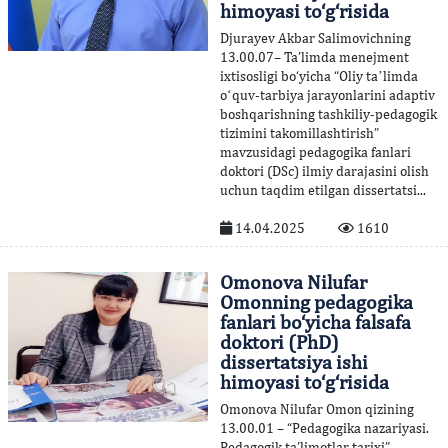
himoyasi to‘g‘risida
Djurayev Akbar Salimovichning
13.00.07– Ta’limda menejment
ixtisosligi bo‘yicha “Oliy taʼlimda
oʻquv-tarbiya jarayonlarini adaptiv
boshqarishning tashkiliy-pedagogik
tizimini takomillashtirish”
mavzusidagi pedagogika fanlari
doktori (DSc) ilmiy darajasini olish
uchun taqdim etilgan dissertatsi...
14.04.2025
1610
Omonova Nilufar
Omonning pedagogika
fanlari bo‘yicha falsafa
doktori (PhD)
dissertatsiya ishi
himoyasi to‘g‘risida
Omonova Nilufar Omon qizining
13.00.01 – “Pedagogika nazariyasi.
Pedagogik ta’limotlar tarixi”