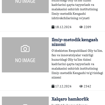
huzuridagi Oliy ta’lim tizimi
kadrlarini qayta tayyorlash va
malakasini oshirish institutining
Ilmiy-metodik Kengashi
ishtirokchilarining ro‘yxati
18.12.2024
2209
Ilmiy-metodik kengash
nizomi
O‘zbekiston Respublikasi Oliy ta’lim,
fan va innovatsiyalar vazirligi
huzuridagi Oliy ta’lim tizimi
kadrlarini qayta tayyorlash va
malakasini oshirish institutining
Ilmiy-metodik Kengashi to‘g‘risidagi
nizomi
17.12.2024
2342
Xalqaro hamkorlik