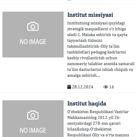
Institut missiyasi
Institutning missiyasi quyidagi
strategik maqsadlarni o‘z ichiga
oladi:1. Malaka oshirish va qayta
tayyorlash tizimini
takomillashtirish-Oliy ta’lim
tashkilotlari pedagog kadrlarini
kasbiy rivojlantirish uchun
zamonaviy talablar asosida samarali
ta’lim dasturlarini ishlab chiqish va
amalga oshirish....
28.12.2024
16
Institut haqida
O‘zbekiston Respublikasi Vazirlar
Mahkamasining 2012-yil 26-
sentyabrdagi 278-son qarori
bilan&nbsp;O‘zbekiston
Respublikasi Oliy va o‘rta maxsus