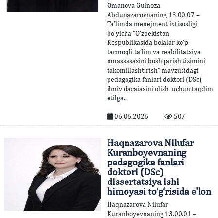
Omanova Gulnoza
Abdunazarovnaning 13.00.07 –
Ta’limda menejment ixtisosligi
bo‘yicha “O‘zbekiston
Respublikasida bolalar ko‘p
tarmoqli ta’lim va reabilitatsiya
muassasasini boshqarish tizimini
takomillashtirish” mavzusidagi
pedagogika fanlari doktori (DSc)
ilmiy darajasini olish uchun taqdim
etilga...
06.06.2026
507
Haqnazarova Nilufar
Kuranboyevnaning
pedagogika fanlari
doktori (DSc)
dissertatsiya ishi
himoyasi to‘g‘risida e'lon
Haqnazarova Nilufar
Kuranboyevnaning 13.00.01 –