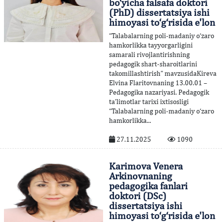
bo‘yicha falsafa doktori
(PhD) dissertatsiya ishi
himoyasi to‘g‘risida e'lon
“Talabalarning poli-madaniy o‘zaro
hamkorlikka tayyorgarligini
samarali rivojlantirishning
pedagogik shart-sharoitlarini
takomillashtirish” mavzusidaKireva
Elvina Flaritovnaning 13.00.01 –
Pedagogika nazariyasi. Pedagogik
ta’limotlar tarixi ixtisosligi
“Talabalarning poli-madaniy o‘zaro
hamkorlikka...
27.11.2025
1090
Karimova Venera
Arkinovnaning
pedagogika fanlari
doktori (DSc)
dissertatsiya ishi
himoyasi to‘g‘risida e'lon