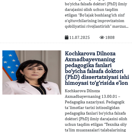
bo‘yicha falsafa doktori (PhD) ilmiy
darajasini olish uchun taqdim
etilgan “Bo‘lajak boshlang‘ich sinf
o‘qituvchilarining improvizatsion
qobiliyatini rivojlantirish” mavzus...
11.07.2025
1808
Kochkarova Dilnoza
Axmadbayevnaning
pedagogika fanlari
bo‘yicha falsafa doktori
(PhD) dissertatsiyasi ishi
himoyasi to‘g‘risida e'lon
Kochkarova Dilnoza
Axmadbayevnaning 13.00.01 –
Pedagogika nazariyasi. Pedagogik
taʼlimotlar tarixi ixtisosligidan
pedagogika fanlari bo‘yicha falsafa
doktori (PhD) ilmiy darajasini olish
uchun taqdim etilgan “Texnika oliy
ta’lim muassasalari talabalarining