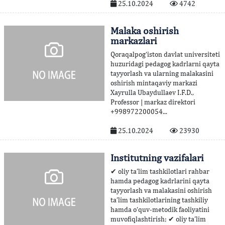
25.10.2024
4742
Malaka oshirish
markazlari
Qoraqalpog‘iston davlat universiteti
huzuridagi pedagog kadrlarni qayta
tayyorlash va ularning malakasini
oshirish mintaqaviy markazi
Xayrulla Ubaydullaev I.F.D.,
Professor | markaz direktori
+998972200054...
25.10.2024
23930
Institutning vazifalari
✔ oliy ta’lim tashkilotlari rahbar
hamda pedagog kadrlarini qayta
tayyorlash va malakasini oshirish
ta’lim tashkilotlarining tashkiliy
hamda o‘quv-metodik faoliyatini
muvofiqlashtirish; ✔ oliy ta’lim