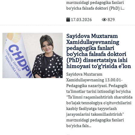
mavzusidagi pedagogika fanlari
bo‘yicha falsafa doktori (PhD) i...
17.03.2026
829
Sayidova Muxtaram
Xamidullayevnaning
pedagogika fanlari
bo‘yicha falsafa doktori
(PhD) dissertatsiya ishi
himoyasi to‘g‘risida e'lon
Sayidova Muxtaram
Xamidullayevnaning 13.00.01-
Pedagogika nazariyasi. Pedagogik
ta’limotlar tarixi ixtisosligi bo‘yicha
“Ta’limni raqamlashtirish sharoitida
bo‘lajak texnologiya o‘qituvchilarini
kasbiy faoliyatga tayyorlash
jarayonlarini takomillashtirish”
mavzusidagi pedagogika fanlari
bo‘yicha fals...