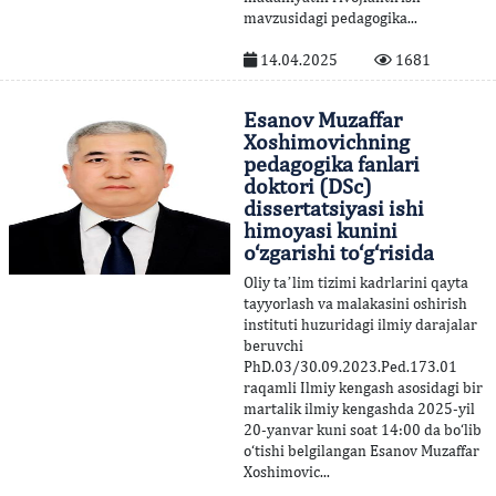
mavzusidagi pedagogika...
14.04.2025
1681
Esanov Muzaffar
Xoshimovichning
pedagogika fanlari
doktori (DSc)
dissertatsiyasi ishi
himoyasi kunini
o‘zgarishi to‘g‘risida
Oliy taʼlim tizimi kadrlarini qayta
tayyorlash va malakasini oshirish
instituti huzuridagi ilmiy darajalar
beruvchi
PhD.03/30.09.2023.Ped.173.01
raqamli Ilmiy kengash asosidagi bir
martalik ilmiy kengashda 2025-yil
20-yanvar kuni soat 14:00 da bo‘lib
o‘tishi belgilangan Esanov Muzaffar
Xoshimovic...