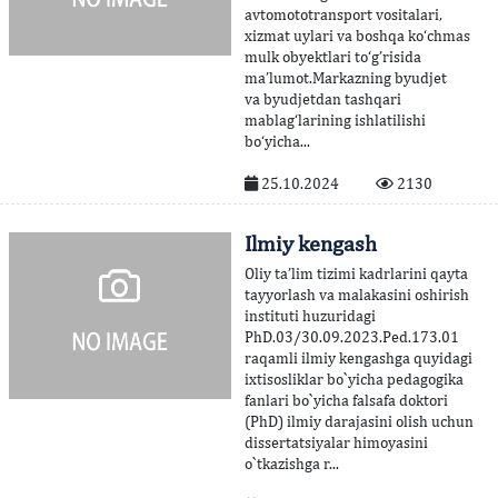
avtomototransport vositalari,
xizmat uylari va boshqa ko‘chmas
mulk obyektlari to‘g’risida
ma’lumot.Markazning byudjet
va byudjetdan tashqari
mablag‘larining ishlatilishi
bo‘yicha...
25.10.2024
2130
Ilmiy kengash
Oliy ta’lim tizimi kadrlarini qayta
tayyorlash va malakasini oshirish
instituti huzuridagi
PhD.03/30.09.2023.Ped.173.01
raqamli ilmiy kengashga quyidagi
ixtisosliklar bo`yicha pedagogika
fanlari bo`yicha falsafa doktori
(PhD) ilmiy darajasini olish uchun
dissertatsiyalar himoyasini
o`tkazishga r...