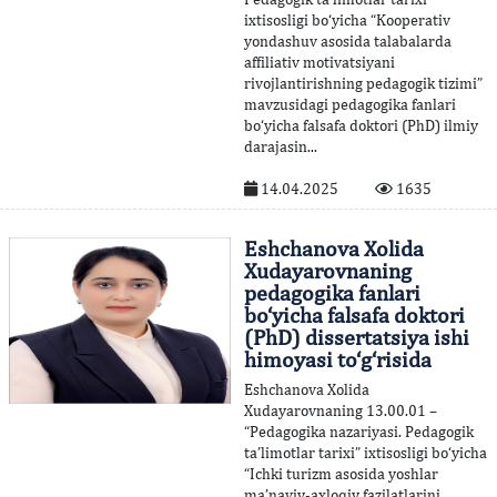
ixtisosligi bo‘yicha “Kooperativ
yondashuv asosida talabalarda
affiliativ motivatsiyani
rivojlantirishning pedagogik tizimi”
mavzusidagi pedagogika fanlari
bo‘yicha falsafa doktori (PhD) ilmiy
darajasin...
14.04.2025
1635
Eshchanova Xolida
Xudayarovnaning
pedagogika fanlari
bo‘yicha falsafa doktori
(PhD) dissertatsiya ishi
himoyasi to‘g‘risida
Eshchanova Xolida
Xudayarovnaning 13.00.01 –
“Pedagogika nazariyasi. Pedagogik
ta’limotlar tarixi” ixtisosligi bo‘yicha
“Ichki turizm asosida yoshlar
ma’naviy-axloqiy fazilatlarini