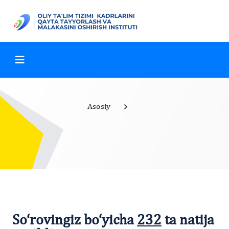
Asosiy
So‘rovingiz bo‘yicha
232
ta natija