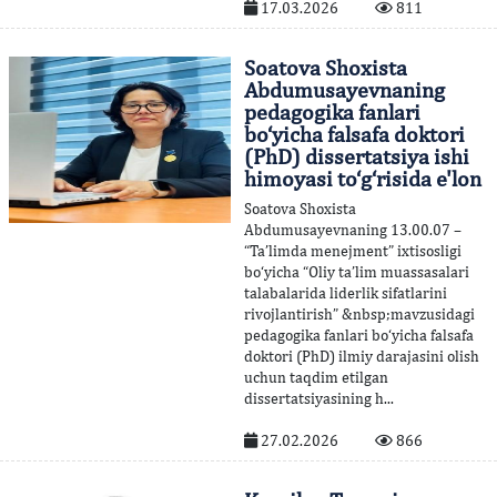
17.03.2026
811
Soatova Shoxista
Abdumusayevnaning
pedagogika fanlari
bo‘yicha falsafa doktori
(PhD) dissertatsiya ishi
himoyasi to‘g‘risida e'lon
Soatova Shoxista
Abdumusayevnaning 13.00.07 –
“Ta’limda menejment” ixtisosligi
bo‘yicha “Oliy ta’lim muassasalari
talabalarida liderlik sifatlarini
rivojlantirish” &nbsp;mavzusidagi
pedagogika fanlari bo‘yicha falsafa
doktori (PhD) ilmiy darajasini olish
uchun taqdim etilgan
dissertatsiyasining h...
27.02.2026
866