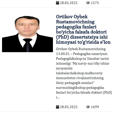
28.05.2025
1575
Ortikov Oybek
Rustamovichning
pedagogika fanlari
bo‘yicha falsafa doktori
(PhD) dissertatsiya ishi
himoyasi to‘g‘risida e'lon
Ortikov Oybek Rustamovichning
13.00.01 – Pedagogika nazariyasi.
Pedagogik&nbsp;taʼlimotlar tarixi
ixtisosligi “Ma’naviy-ma’rifiy ishlar
jarayonida
talabalarda&nbsp;mafkuraviy
immunitetni rivojlantirishning
ilmiy pedagogik asoslari”
mavzusidagi&nbsp;pedagogika
fanlari bo‘yicha falsafa doktori (PhD)
i...
28.05.2025
1699