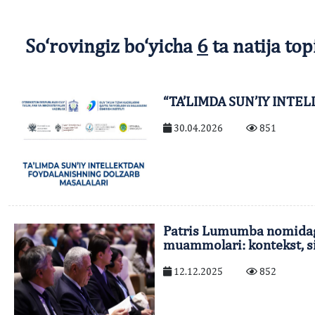
So‘rovingiz bo‘yicha
6
ta natija top
“TA’LIMDA SUN’IY INTE
30.04.2026
851
Patris Lumumba nomidagi 
muammolari: kontekst, si
12.12.2025
852