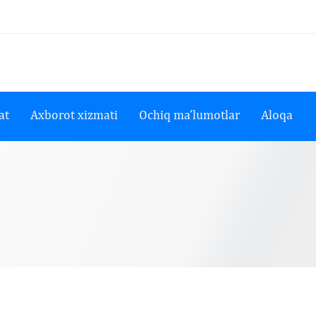
at
Axborot xizmati
Ochiq ma’lumotlar
Aloqa