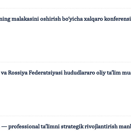
rining malakasini oshirish bo‘yicha xalqaro konferens
va Rossiya Federatsiyasi hududlararo oliy ta’lim muas
— professional ta’limni strategik rivojlantirish man