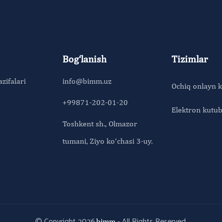
Bog‘lanish
Tizimlar
azifalari
info@bimm.uz
Ochiq onlayn k
+99871-202-01-20
Elektron kutu
Toshkent sh., Olmazor
tumani, Ziyo ko‘chasi 3-uy.
© Copyright 2026
- All Rights Reserved.
bimm