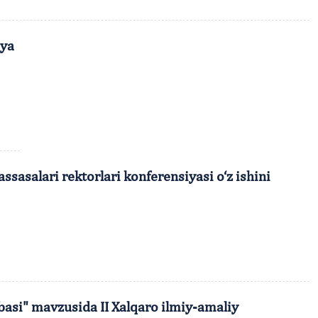
iya
sasalari rektorlari konferensiyasi o‘z ishini
basi" mavzusida II Xalqaro ilmiy-amaliy