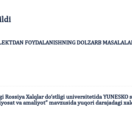
ildi
LLEKTDAN FOYDALANISHNING DOLZARB MASALALARI” 
Rossiya Xalqlar do‘stligi universitetida YUNESKO sh
yosat va amaliyot” mavzusida yuqori darajadagi xalq