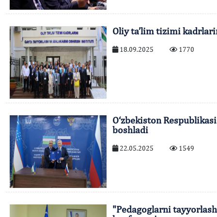
Oliy ta’lim tizimi kadrla
18.09.2025
1770
O‘zbekiston Respublikasi 
boshladi
22.05.2025
1549
"Pedagoglarni tayyorlash 