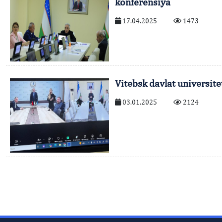
konferensiya
17.04.2025
1473
Vitebsk davlat universit
03.01.2025
2124