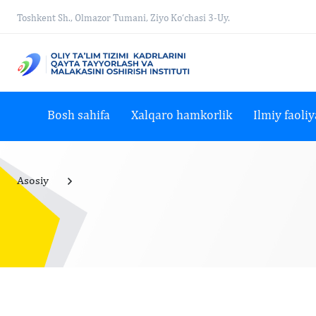
Toshkent Sh., Olmazor Tumani, Ziyo Ko‘chasi 3-Uy.
Bosh sahifa
Xalqaro hamkorlik
Ilmiy faoliy
Asosiy