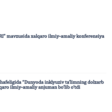
mavzusida xalqaro ilmiy-amaliy konferensiya
afeligida “Dunyoda inklyuziv ta’limning dolzarb
aro ilmiy-amaliy anjuman bo‘lib o‘tdi