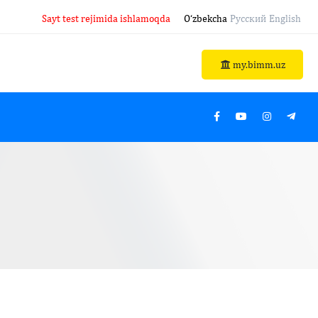
Sayt test rejimida ishlamoqda
O‘zbekcha
Русский
English
my.bimm.uz