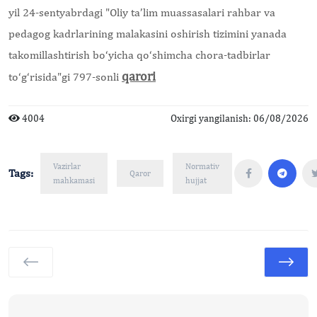
yil 24-sentyabrdagi "
Oliy ta’lim muassasalari rahbar va
pedagog kadrlarining malakasini oshirish tizimini yanada
takomillashtirish bo‘yicha qo‘shimcha chora-tadbirlar
qarori
to‘g‘risida"gi 797-sonli
4004
Oxirgi yangilanish: 06/08/2026
Vazirlar
Normativ
Tags:
Qaror
mahkamasi
hujjat