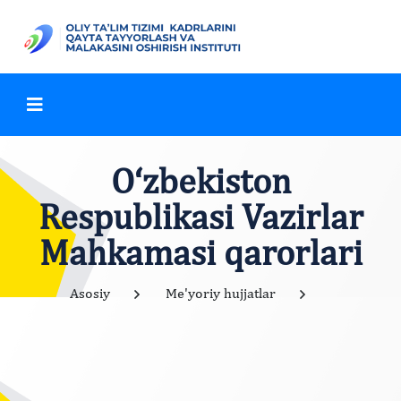
O‘zbekiston
Respublikasi Vazirlar
Mahkamasi qarorlari
Asosiy
Me'yoriy hujjatlar