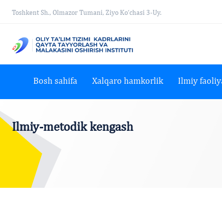
Toshkent Sh., Olmazor Tumani, Ziyo Ko‘chasi 3-Uy.
Bosh sahifa
Xalqaro hamkorlik
Ilmiy faoliy
Ilmiy-metodik kengash