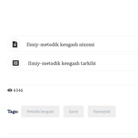
Ilmiy-metodik kengash nizomi
Ilmiy-metodik kengash tarkibi
4346
Tags:
Metodik kengash
Qaror
Faymoyish