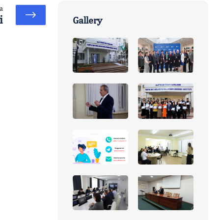
a
i
Gallery