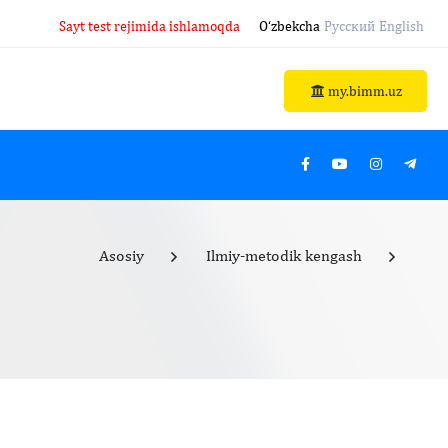
Sayt test rejimida ishlamoqda
O‘zbekcha
Русский
English
my.bimm.uz
Asosiy
Ilmiy-metodik kengash