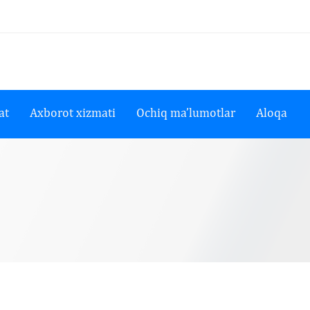
at
Axborot xizmati
Ochiq ma’lumotlar
Aloqa