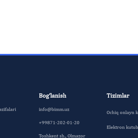
Bog‘lanish
Tizimlar
azifalari
info@bimm.uz
Ochiq onlayn k
+99871-202-01-20
Elektron kutu
Toshkent sh., Olmazor