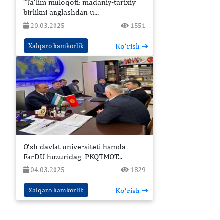
“Ta’lim muloqoti: madaniy-tarixiy
birlikni anglashdan u...
20.03.2025
1551
Ko‘rish ➔
Xalqaro hamkorlik
O‘sh davlat universiteti hamda
FarDU huzuridagi PKQTMOT...
04.03.2025
1829
Ko‘rish ➔
Xalqaro hamkorlik