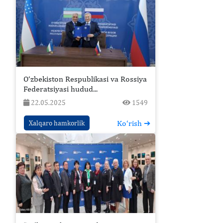
O‘zbekiston Respublikasi va Rossiya
Federatsiyasi hudud...
22.05.2025
1549
Ko‘rish ➔
Xalqaro hamkorlik