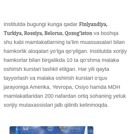
Finlyandiya,
Institutda bugungi kunga qadar
Turkiya, Rossiya, Belorus, Qozog‘iston
va boshqa
shu kabi mamlakatlarning ta’lim muassasalari bilan
hamkorlik aloqalari yo‘lga qo‘yilgan.
Institutda xorijiy
hamkorlar bilan birgalikda
10
ta qo‘shma malaka
oshirish kurslari tashkil etilgan. Har yili qayta
tayyorlash va malaka oshirish kurslari o‘quv
jarayoniga Amerika, Yevropa, Osiyo hamda MDH
mamlakatlaridan 200 nafardan ortiq sohaning yetuk
xorijiy mutaxassislari jalb qilinib kelinmoqda.