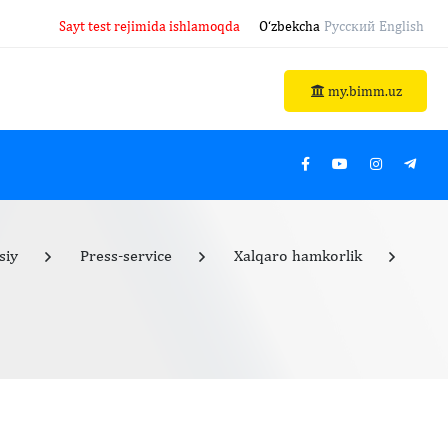
Sayt test rejimida ishlamoqda
O‘zbekcha
Русский
English
my.bimm.uz
siy
Press-service
Xalqaro hamkorlik