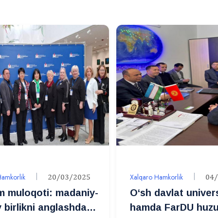
Hamkorlik
20/03/2025
Xalqaro Hamkorlik
04
im muloqoti: madaniy-
O‘sh davlat univers
y birlikni anglashdan
hamda FarDU huzu