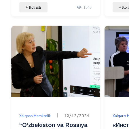
hududlararo oliy ta’lim
umumi
+ Ko‘rish
+ Ko‘
1543
muassasalari rektorlari
makon
konferensiyasi o‘z ishini
mavzu
boshladi
Xalqaro Hamkorlik
12/12/2024
Xalqaro 
“O‘zbekiston va Rossiya
«Инс