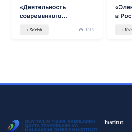
«Деятельность
«Эле
современного
в Рос
руководящего кадра»
опыта
+ Ko‘rish
+ Ko‘
1913
mavzusida seminar
semin
Institut