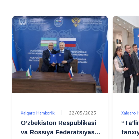
Xalqaro Hamkorlik
22/05/2025
Xalqaro 
O‘zbekiston Respublikasi
“Ta’l
va Rossiya Federatsiyasi
tarixi