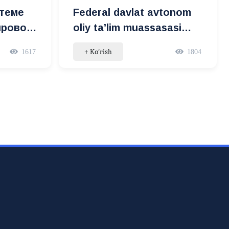
стеме
Federal davlat avtonom
ировом
oliy ta’lim muassasasi
zusida
bilan o‘zaro anglashuv
+ Ko‘rish
1617
1804
Memorandumi imzolandi