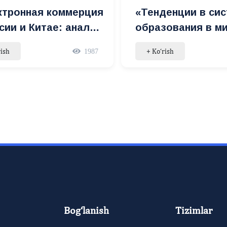
ктронная коммерция
«Тенденции в си
сии и Китае: анализ
образования в м
» mavzusida
сообществе» mav
rish
+ Ko‘rish
1987
ar
seminar
Bog‘lanish
Tizimlar