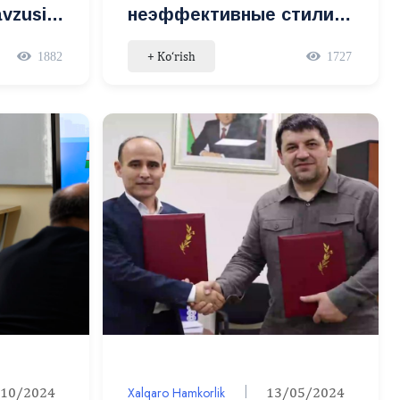
vzusida
неэффективные стили
управления»
+ Ko‘rish
1882
1727
/10/2024
Xalqaro Hamkorlik
13/05/2024