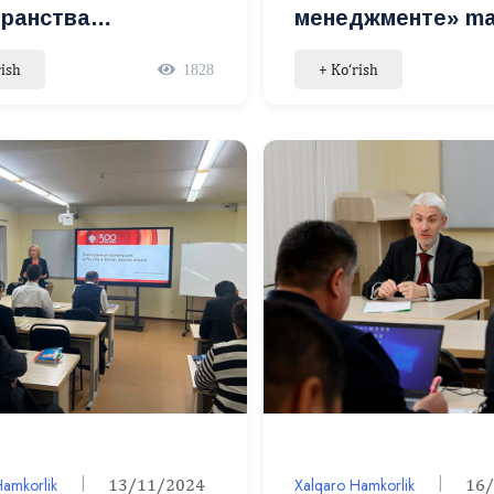
транства
менеджменте» ma
отовки
seminar
rish
+ Ko‘rish
1828
еменного
алиста в условиях
ей школы»
sida seminar
Hamkorlik
13/11/2024
Xalqaro Hamkorlik
16