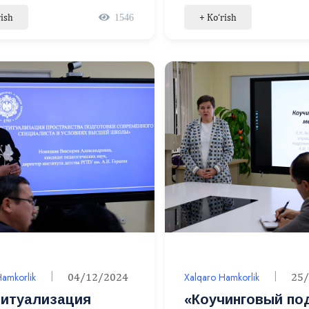
y kelajagimiz ta’lim
PKQTMOTM o‘rtas
rish
+ Ko‘rish
1546
ini loyihalash”
hamkorlik memora
sida xalqaro forum
imzolandi
Hamkorlik
04/12/2024
Xalqaro Hamkorlik
25
титуализация
«Коучинговый по