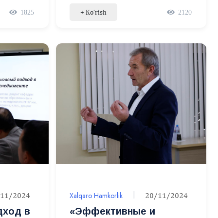
ida
o’rtasida hamkorlik
+ Ko‘rish
1825
2120
ndumi
memorandumi onlayn
shaklda imzolandi
/11/2024
Xalqaro Hamkorlik
20/11/2024
дход в
«Эффективные и