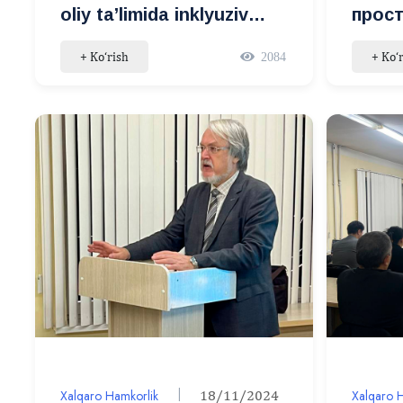
oliy ta’limida inklyuziv
прос
ta’limning rivojlanish
подг
+ Ko‘rish
+ Ko‘
2084
tendensiyalari”
совр
mavzusidagi seminar-
специ
trening
высш
mavzu
Xalqaro Hamkorlik
18/11/2024
Xalqaro 