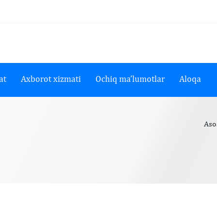
at
Axborot xizmati
Ochiq ma’lumotlar
Aloqa
Aso