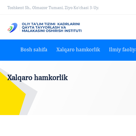
Toshkent Sh., Olmazor Tumani, Ziyo Ko‘chasi 3-Uy.
Bosh sahifa
Xalqaro hamkorlik
Ilmiy faoliy
Xalqaro hamkorlik