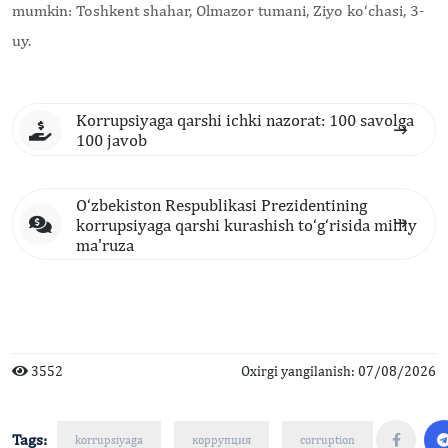
mumkin:
Toshkent shahar, Olmazor tumani, Ziyo ko‘chasi, 3-
uy.
Korrupsiyaga qarshi ichki nazorat: 100 savolga
100 javob
O‘zbekiston Respublikasi Prezidentining
korrupsiyaga qarshi kurashish to‘g‘risida milliy
ma'ruza
3552
Oxirgi yangilanish: 07/08/2026
Tags:
korrupsiyaga
коррупция
corruption