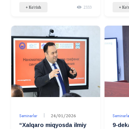
foydalanishning etik va
mavzu
+ Ko‘rish
+ Ko‘
2333
huquqiy jihatlari”
mavzusida seminar
Seminarlar
24/01/2026
Seminarla
“Xalqaro miqyosda ilmiy
9-dek