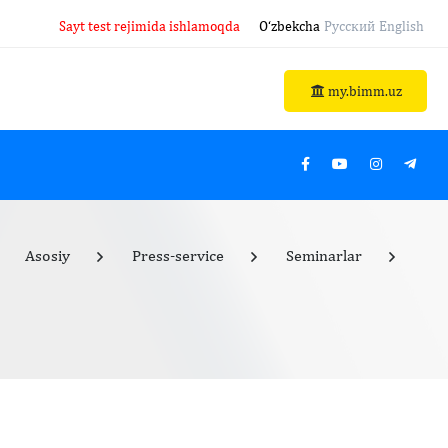
Sayt test rejimida ishlamoqda
O‘zbekcha
Русский
English
my.bimm.uz
Asosiy
Press-service
Seminarlar