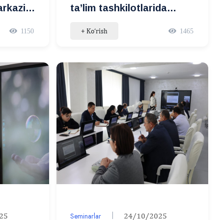
arkaziy
ta’lim tashkilotlarida
r
pedagoglar malakasini
+ Ko‘rish
1150
1465
asi
oshirish masalalari
i
muhokama qilinmoqda
shlangan
i
25
Seminarlar
24/10/2025