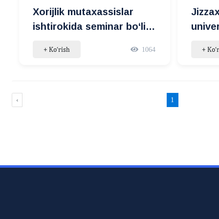
Xorijlik mutaxassislar
Jizza
ishtirokida seminar bo‘lib
unive
o‘tdi
malak
+ Ko‘rish
+ Ko‘
1064
masal
qilindi
‹
1