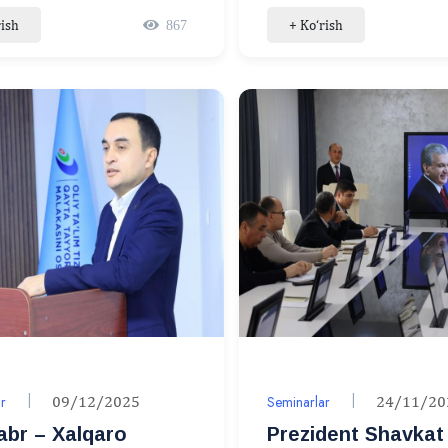
sida seminar-trening
malaka oshirish ku
rish
+ Ko‘rish
867
tashkil etildi
r
09/12/2025
Seminarlar
24/11/20
abr – Xalqaro
Prezident Shavkat