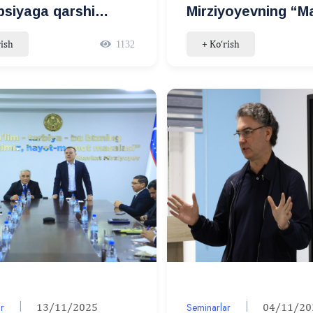
psiyaga qarshi
Mirziyoyevning “M
hish kuni!
Osiyo — yangi dav
rish
+ Ko‘rish
1132
ostonasida” maqol
mazmun-mohiyatin
o‘rganishga bag‘i
seminar bo‘lib o‘td
r
13/11/2025
Seminarlar
04/11/20