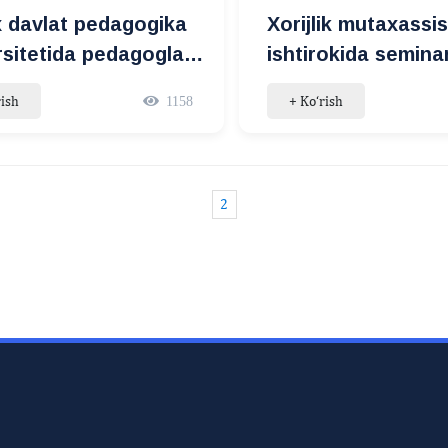
x davlat pedagogika
Xorijlik mutaxassis
rsitetida pedagoglar
ishtirokida seminar
asini oshirish
o‘tdi
rish
+ Ko‘rish
1158
alari muhokama
2