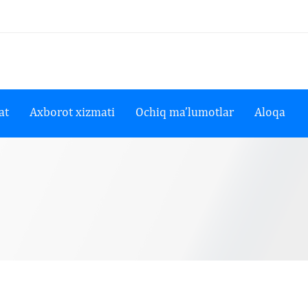
at
Axborot xizmati
Ochiq ma’lumotlar
Aloqa