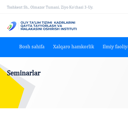
Toshkent Sh., Olmazor Tumani, Ziyo Ko‘chasi 3-Uy.
Bosh sahifa
Xalqaro hamkorlik
Ilmiy faoliy
Seminarlar