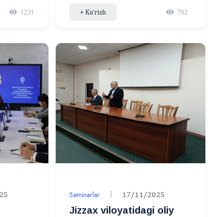
rsi
muammolar bo‘yicha
+ Ko‘rish
1231
702
ma’rifiy tadbirlar mazmuni”
mavzusidagi XVI ilmiy-
amaliy seminar
25
Seminarlar
17/11/2025
Jizzax viloyatidagi oliy