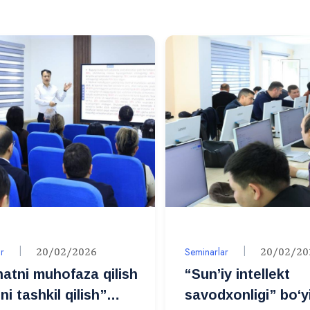
r
20/02/2026
Seminarlar
20/02/20
atni muhofaza qilish
“Sun’iy intellekt
ini tashkil qilish”
savodxonligi” bo‘y