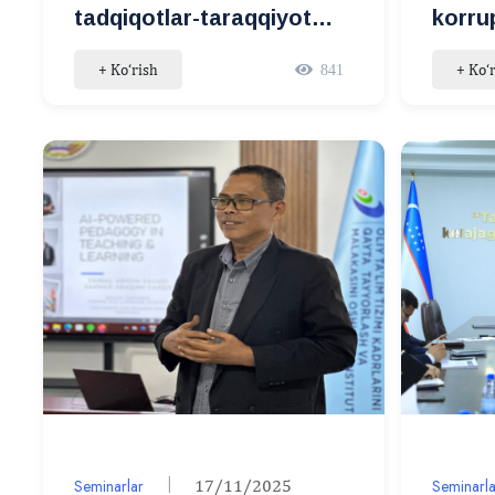
tadqiqotlar-taraqqiyot
korru
garovi”
kuras
+ Ko‘rish
+ Ko‘
841
Seminarlar
17/11/2025
Seminarla