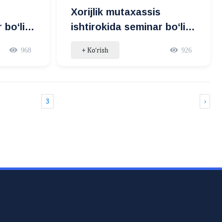
Xorijlik mutaxassis
 bo‘lib
ishtirokida seminar bo‘lib
o‘tdi
+ Ko‘rish
968
926
3
›