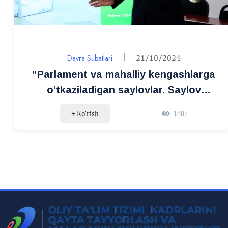
Davra Subatlari
21/10/2024
“Parlament va mahalliy kengashlarga
o‘tkaziladigan saylovlar. Saylov
qonunchiligiga kiritilgan
+ Ko‘rish
1887
o‘zgarishlarning mohiyati” mavzusida
davra suhbati