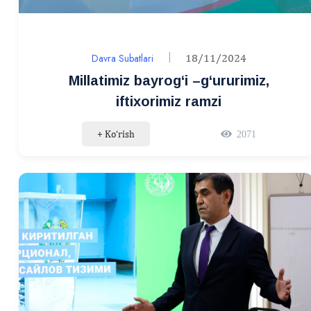
Davra Subatlari
18/11/2024
Millatimiz bayrogʻi –gʻururimiz,
iftixorimiz ramzi
+ Ko‘rish
2071