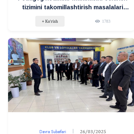
tizimini takomillashtirish masalalari
muhokama qilindi
+ Ko‘rish
1783
Davra Subatlari
26/03/2025