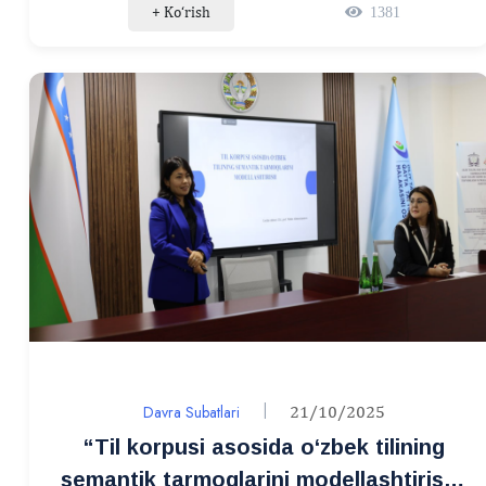
+ Ko‘rish
1381
olish huquqining konstitutsiyaviy-
huquqiy asoslari” mavzusida davra
suhbati bo‘lib o‘tdi
Davra Subatlari
21/10/2025
“Til korpusi asosida o‘zbek tilining
semantik tarmoqlarini modellashtirish”