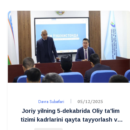
Davra Subatlari
05/12/2025
Joriy yilning 5-dekabrida Oliy ta'lim
tizimi kadrlarini qayta tayyorlash va
malakasini oshirish institutida “Ta’lim