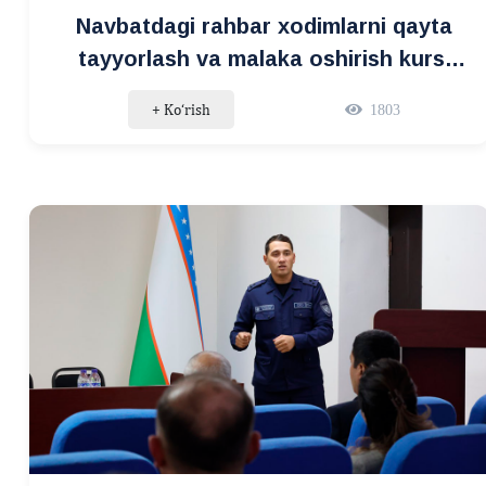
Navbatdagi rahbar xodimlarni qayta
tayyorlash va malaka oshirish kursi
tinglovchilari uchun tajriba almashish
+ Ko‘rish
1803
amaliyoti tashkil etildi