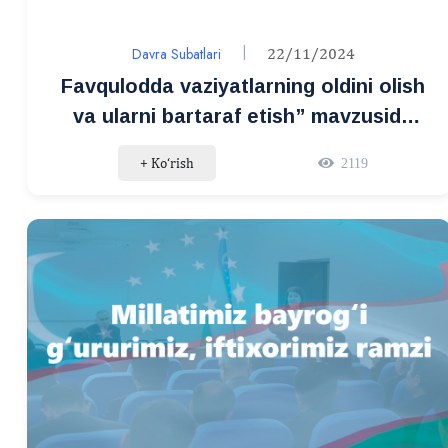
Davra Subatlari
22/11/2024
Favqulodda vaziyatlarning oldini olish
va ularni bartaraf etish” mavzusida
davra suhbati
+ Ko‘rish
2119