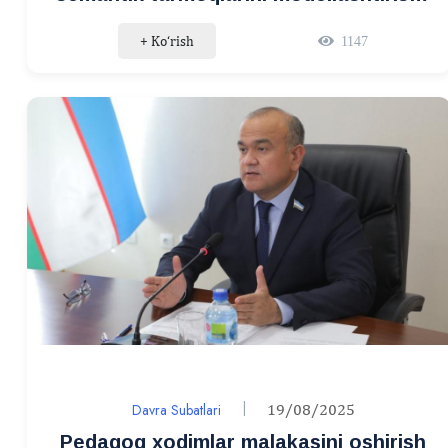
mavzusida davra suhbati bo‘lib o‘tdi
+ Ko‘rish
1147
Davra Subatlari
19/08/2025
Pedagog xodimlar malakasini oshirish