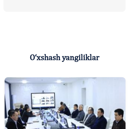
O‘xshash yangiliklar