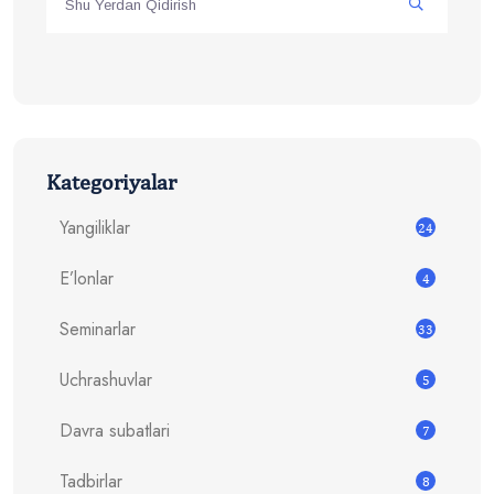
Kategoriyalar
Yangiliklar
24
E’lonlar
4
Seminarlar
33
Uchrashuvlar
5
Davra subatlari
7
Tadbirlar
8