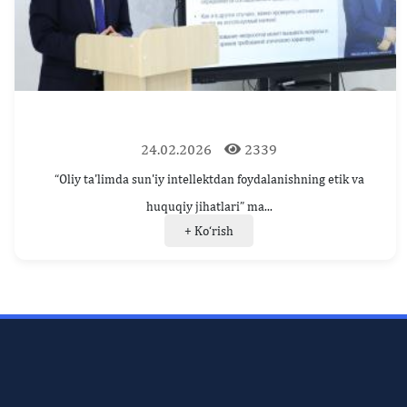
24.02.2026
2339
“Oliy ta'limda sun'iy intellektdan foydalanishning etik va
huquqiy jihatlari” ma...
+ Ko‘rish