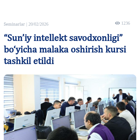
1236
Seminarlar
| 20/02/2026
“Sun’iy intellekt savodxonligi”
bo‘yicha malaka oshirish kursi
tashkil etildi