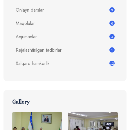
Onlayn darslar
9
Maqolalar
0
Anjumanlar
3
Rejalashtirilgan tadbirlar
1
Xalqaro hamkorlik
12
Gallery