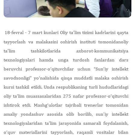
18-fevral - 7 mart kunlari Oliy ta’lim tizimi kadrlarini qayta
tayyorlash va malakasini oshirish instituti tomonidanoliy
ta’lim tashkilotlarida axborot-kommunikatsiya
texnologiyalari hamda unga turdosh fanlardan dars
beruvchi professor-o‘qituvchilar uchun “Sun’iy intellekt
savodxonligi” yo‘nalishida qisqa muddatli malaka oshirish
kursi tashkil etildi. Unda respublikaning turli hududlaridagi
oliy ta’lim muassasalaridan 275 nafar professor-o‘qituvchi
ishtirok etdi. Mashg‘ulotlar tajribali trenerlar tomonidan
amaliy yondashuv asosida olib borilib, sun’iy intellekt
texnologiyalaridan ta’lim jarayonida samarali foydalanish,
o‘quv materiallarini tayyorlash, raqamli vositalar bilan