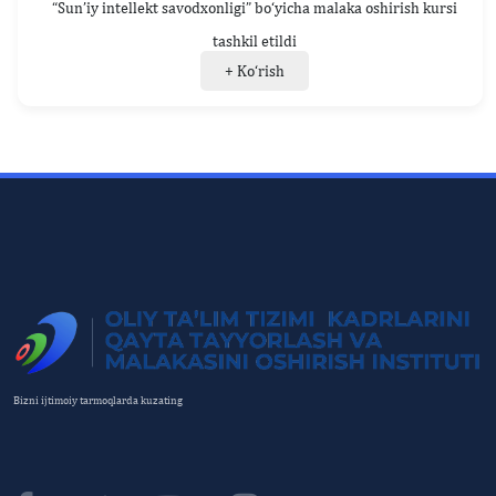
“Sun’iy intellekt savodxonligi” bo‘yicha malaka oshirish kursi
tashkil etildi
+ Ko‘rish
Bizni ijtimoiy tarmoqlarda kuzating