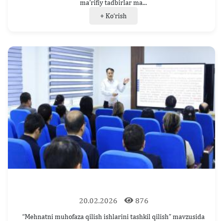
ma’rifiy tadbirlar ma...
+ Ko‘rish
20.02.2026
876
“Mehnatni muhofaza qilish ishlarini tashkil qilish” mavzusida