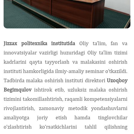
Jizzax politexnika institutida
Oliy ta’lim, fan va
innovatsiyalar vazirligi huzuridagi Oliy ta’lim tizimi
kadrlarini qayta tayyorlash va malakasini oshirish
instituti hamkorligida ilmiy-amaliy seminar o‘tkazildi.
Tadbirda malaka oshirish instituti direktori
Uzoqboy
Begimqulov
ishtirok etib, uzluksiz malaka oshirish
tizimini takomillashtirish, raqamli kompetensiyalarni
rivojlantirish, zamonaviy metodik yondashuvlarni
amaliyotga joriy etish hamda tinglovchilar
o‘zlashtirish ko‘rsatkichlarini tahlil qilishning