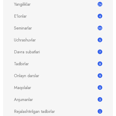
Yangiliklar
24
E’lonlar
4
Seminarlar
33
Uchrashuvlar
5
Davra subatlari
7
Tadbirlar
8
Onlayn darslar
9
Maqolalar
0
Anjumanlar
3
Rejalashtirilgan tadbirlar
1