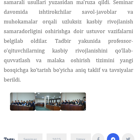
samarali usullari yuzasidan ma’ruza qildi. Seminar
davomida ishtirokchilar savol-javoblar va
muhokamalar orqali uzluksiz kasbiy rivojlanish
samaradorligini oshirishga doir ustuvor vazifalarni
belgilab oldilar. Tadbir yakunida professor-
o‘qituvchilarning kasbiy rivojlanishini qo‘llab-
quvvatlash va malaka oshirish tizimini yangi
bosqichga ko‘tarish bo‘yicha aniq taklif va tavsiyalar
berildi.
Tags:
Seminar
2025
Jizzax