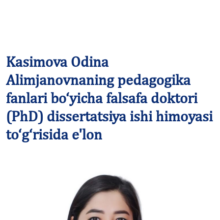
Kasimova Odina
Alimjanovnaning pedagogika
fanlari bo‘yicha falsafa doktori
(PhD) dissertatsiya ishi himoyasi
to‘g‘risida e'lon