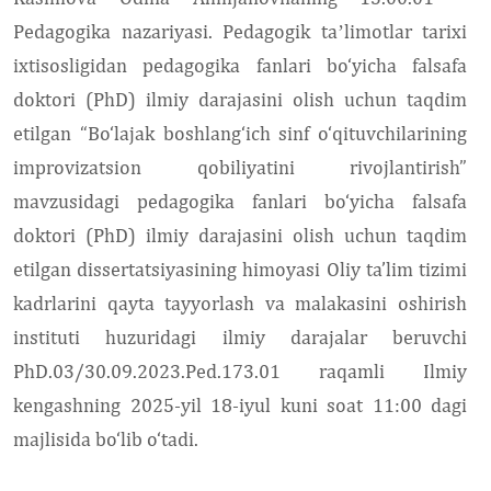
Pedagogika nazariyasi. Pedagogik taʼlimotlar tarixi
ixtisosligidan pedagogika fanlari bo‘yicha falsafa
doktori (PhD) ilmiy darajasini olish uchun taqdim
etilgan “
Bo‘lajak boshlang‘ich sinf o‘qituvchilarining
improvizatsion qobiliyatini rivojlantirish
”
mavzusidagi pedagogika fanlari bo‘yicha falsafa
doktori (PhD) ilmiy darajasini olish uchun taqdim
etilgan dissertatsiyasining himoyasi Oliy ta’lim tizimi
kadrlarini qayta tayyorlash va malakasini oshirish
instituti huzuridagi ilmiy darajalar beruvchi
PhD.03/30.09.2023.Ped.173.01 raqamli Ilmiy
kengashning 2025-yil 18-iyul kuni soat 11:00 dagi
majlisida bo‘lib o‘tadi.