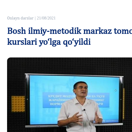
Onlayn darslar
| 21/08/2021
Bosh ilmiy-metodik markaz tomon
kurslari yo‘lga qo‘yildi