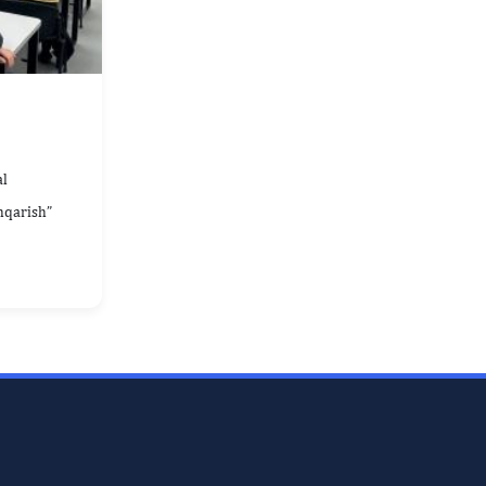
l
hqarish”