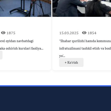
1875
15.03.2025
1854
aprel oyidan navbatdagi
“Shahar qurilishi hamda kommuna
a oshirish kurslari faoliya...
infratuzilmani tashkil etish va bos
yo‘...
+ Ko‘rish