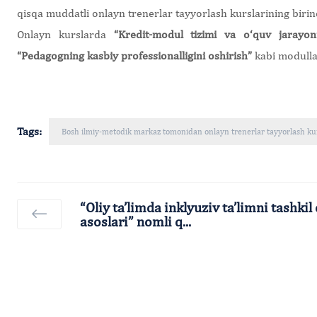
qisqa muddatli onlayn trenerlar tayyorlash kurslarining birinc
Onlayn kurslarda
“Kredit-modul tizimi va o‘quv jarayoni
“Pedagogning kasbiy professionalligini oshirish”
kabi modullar
Tags:
Bosh ilmiy-metodik markaz tomonidan onlayn trenerlar tayyorlash kurs
“Oliy ta’limda inklyuziv ta’limni tashkil
asoslari” nomli q...