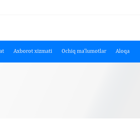
at
Axborot xizmati
Ochiq ma’lumotlar
Aloqa