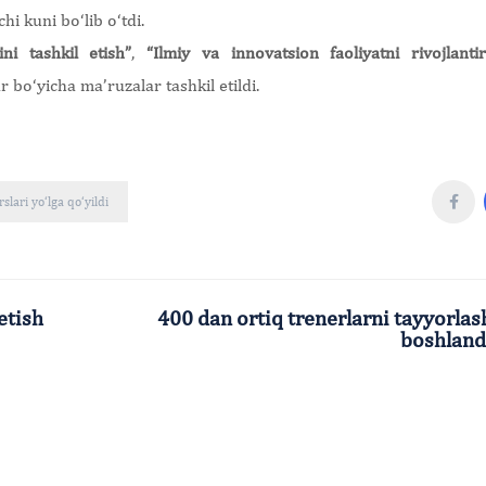
hi kuni bo‘lib o‘tdi.
ni tashkil etish”
,
“Ilmiy va innovatsion faoliyatni rivojlantir
 bo‘yicha ma’ruzalar tashkil etildi.
lari yo‘lga qo‘yildi
 etish
400 dan ortiq trenerlarni tayyorlas
boshland