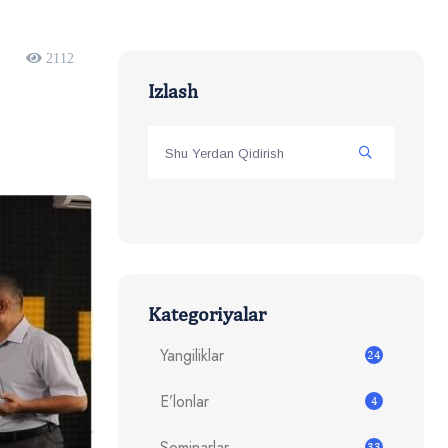
2112
Izlash
Kategoriyalar
Yangiliklar
24
E’lonlar
4
Seminarlar
33