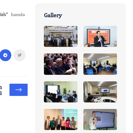
ish”
hamda
Gallery
h
i