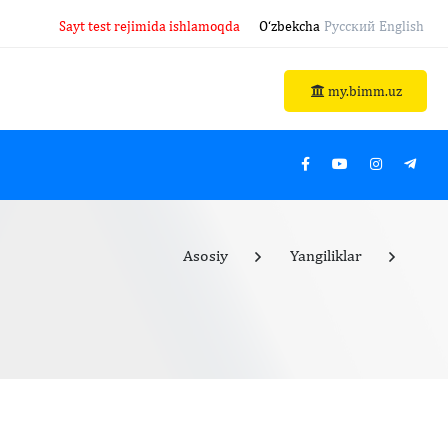
Sayt test rejimida ishlamoqda
O‘zbekcha
Русский
English
my.bimm.uz
Asosiy
Yangiliklar