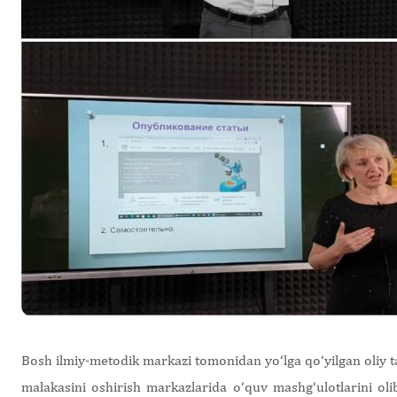
Bosh ilmiy-metodik markazi tomonidan yo‘lga qo‘yilgan oliy t
malakasini oshirish markazlarida o‘quv mashg‘ulotlarini oli