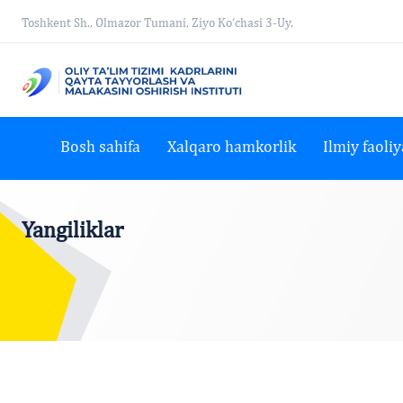
Toshkent Sh., Olmazor Tumani, Ziyo Ko‘chasi 3-Uy.
Bosh sahifa
Xalqaro hamkorlik
Ilmiy faoliy
Yangiliklar