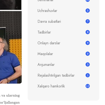
Uchrashuvlar
5
Davra subatlari
7
Tadbirlar
8
Onlayn darslar
9
Maqolalar
0
Anjumanlar
3
Rejalashtirilgan tadbirlar
1
Xalqaro hamkorlik
12
 va ularning
o‘ljallangan