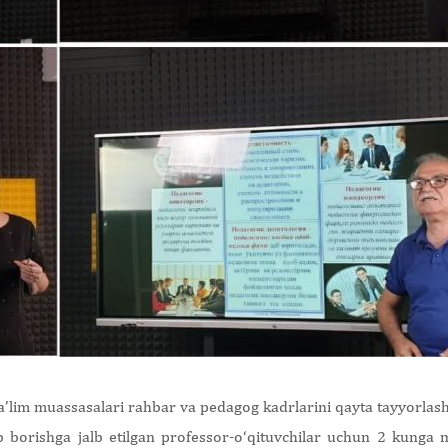
a’lim muassasalari rahbar va pedagog kadrlarini qayta tayyorlash
b borishga jalb etilgan professor-o‘qituvchilar uchun 2 kunga m