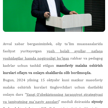
Avval xabar berganimizdek, oliy taʼlim muassasalarida
faoliyat yuritayotgan
yosh bolali ayollar, nafaqa
yoshidagilar hamda nogironligi bo‘lgan
rahbar va pedagog
kadrlar uchun tashkil etilgan
masofaviy malaka oshirish
kurslari oflayn va onlayn shakllarda olib borilmoqda.
Bugun, 2024 yilning 15 oktyabr kuni mazkur masofaviy
malaka oshirish kurslari tinglovchilari uchun dastlabki
onlayn dars “
Yangi O‘zbekistonning taraqqiyot strategiyasi
va jamiyatning maʼnaviy asoslari
” moduli doirasida
siyosiy