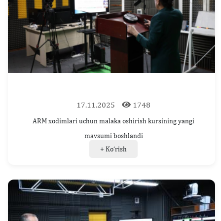
17.11.2025
1748
ARM xodimlari uchun malaka oshirish kursining yangi
mavsumi boshlandi
+ Ko‘rish