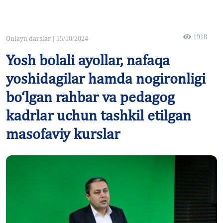
1918
Onlayn darslar
| 15/10/2024
Yosh bolali ayollar, nafaqa
yoshidagilar hamda nogironligi
bo‘lgan rahbar va pedagog
kadrlar uchun tashkil etilgan
masofaviy kurslar