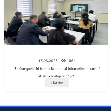
15.03.2025
1864
“Shahar qurilishi hamda kommunal infratuzilmani tashkil
etish va boshqarish” yo‘...
+ Ko‘rish