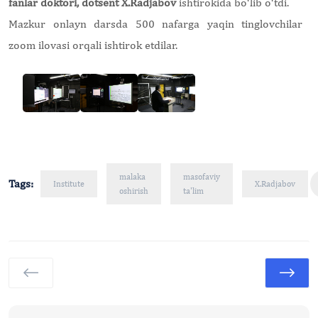
fanlar doktori, dotsent X.Radjabov
ishtirokida bo‘lib o‘tdi.
Mazkur onlayn darsda 500 nafarga yaqin tinglovchilar
zoom ilovasi orqali ishtirok etdilar.
malaka
masofaviy
Tags:
Institute
X.Radjabov
oshirish
ta'lim