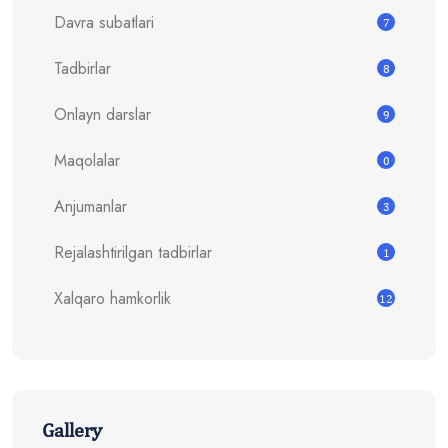
Davra subatlari
7
Tadbirlar
8
Onlayn darslar
9
Maqolalar
0
Anjumanlar
3
Rejalashtirilgan tadbirlar
1
Xalqaro hamkorlik
12
Gallery