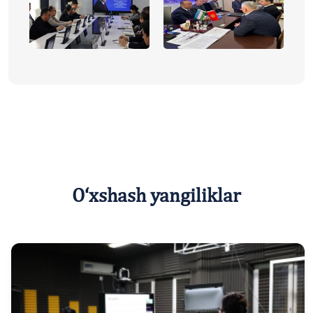
O‘xshash yangiliklar