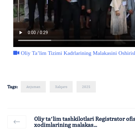
Oliy Ta’lim Tizimi Kadrlarining Malakasini Oshiris
Tags:
Anjuman
Xalqaro
2025
Oliy taʼlim tashkilotlari Registrator ofi
xodimlarining malakas...