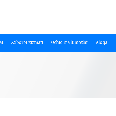
at
Axborot xizmati
Ochiq ma’lumotlar
Aloqa