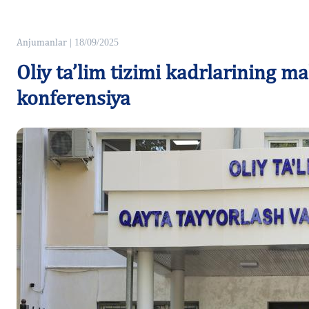
Anjumanlar
| 18/09/2025
Oliy ta’lim tizimi kadrlarining m
konferensiya