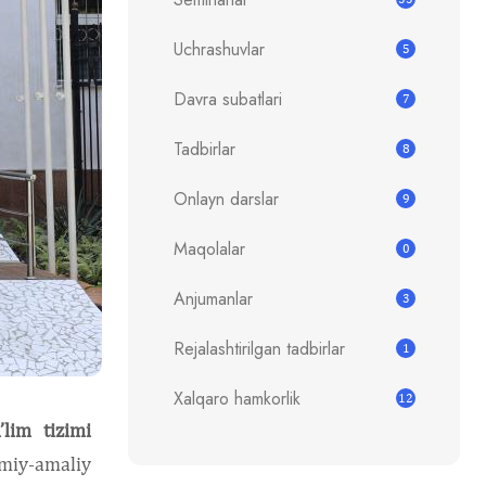
Uchrashuvlar
5
Davra subatlari
7
Tadbirlar
8
Onlayn darslar
9
Maqolalar
0
Anjumanlar
3
Rejalashtirilgan tadbirlar
1
Xalqaro hamkorlik
12
’lim tizimi
miy-amaliy