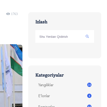
1763
Izlash
Kategoriyalar
Yangiliklar
24
E’lonlar
4
Seminarlar
33