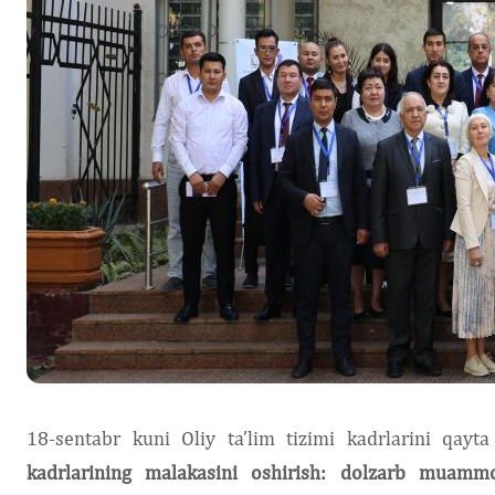
18-sentabr kuni Oliy ta’lim tizimi kadrlarini qayt
kadrlarining malakasini oshirish: dolzarb muamm