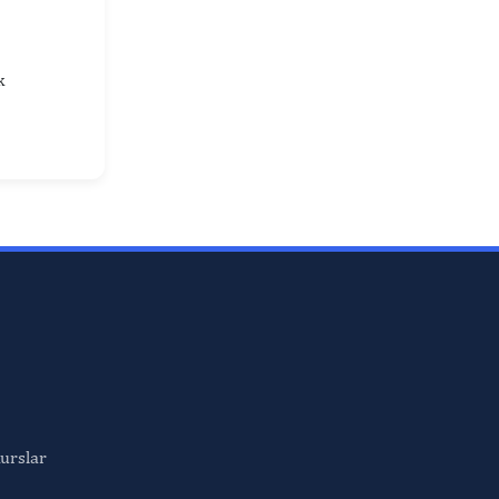
k
urslar