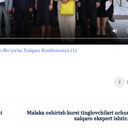
h Bo‘yicha Xalqaro Konferensiya (1)
si
Malaka oshirish kursi tinglovchilari uchu
xalqaro ekspert ishtir..