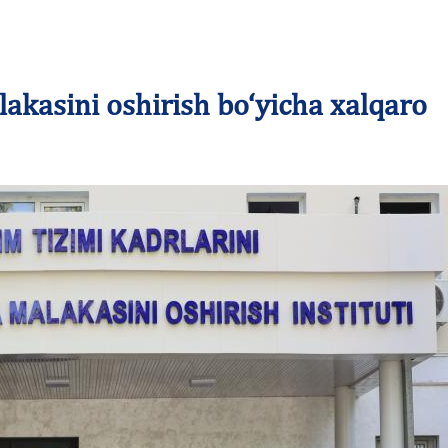
alakasini oshirish bo‘yicha xalqaro