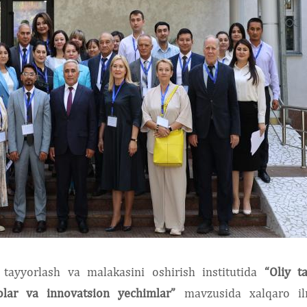
a tayyorlash va malakasini oshirish institutida
“Oliy ta
olar va innovatsion yechimlar”
mavzusida xalqaro il