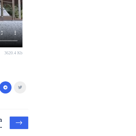
3620.4 Kb
n
.