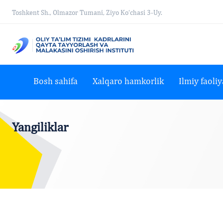
Toshkent Sh., Olmazor Tumani, Ziyo Ko‘chasi 3-Uy.
Bosh sahifa
Xalqaro hamkorlik
Ilmiy faoliy
Yangiliklar