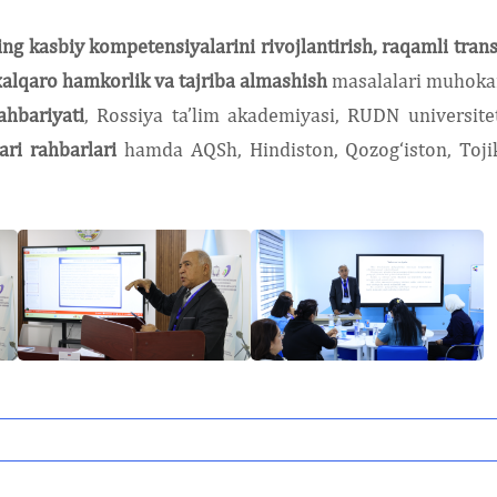
ng kasbiy kompetensiyalarini rivojlantirish, raqamli tran
, xalqaro hamkorlik va tajriba almashish
masalalari muhokam
ahbariyati
, Rossiya ta’lim akademiyasi, RUDN universitet
ari rahbarlari
hamda AQSh, Hindiston, Qozog‘iston, Toji