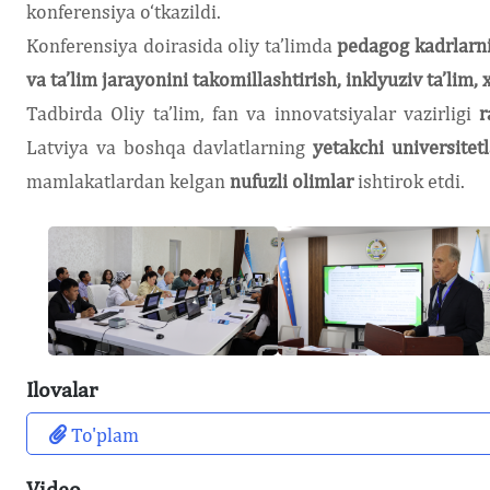
konferensiya o‘tkazildi.
Konferensiya doirasida oliy ta’limda
pedagog kadrlarni
va ta’lim jarayonini takomillashtirish, inklyuziv ta’lim
Tadbirda Oliy ta’lim, fan va innovatsiyalar vazirligi
r
Latviya va boshqa davlatlarning
yetakchi universitetl
mamlakatlardan kelgan
nufuzli olimlar
ishtirok etdi.
Ilovalar
To'plam
Video