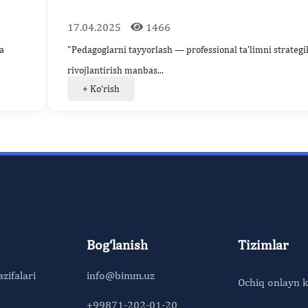
17.04.2025
1466
a
"Pedagoglarni tayyorlash — professional ta’limni strategi
rivojlantirish manbas...
+ Ko‘rish
Bog‘lanish
Tizimlar
azifalari
info@bimm.uz
Ochiq onlayn k
+99871-202-01-20