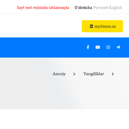
Sayt test rejimida ishlamoqda
O‘zbekcha
Русский
English
my.bimm.uz
Asosiy
Yangiliklar