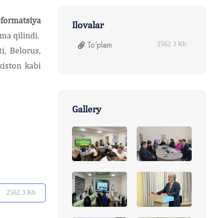
sformatsiya
Ilovalar
a qilindi.
To'plam
2562.3 Kb
i, Belorus,
kiston kabi
Gallery
2562.3 Kb