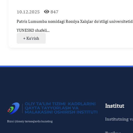
10.12.2025
847
Patris Lumumba nomidagi Rossiya Xalqlar do‘stligi universitetid
YUNESKO shafeli...
+ Ko‘rish
Institut
Institutning v
Bizni ijtimoiy tarmoqlarda kuzating