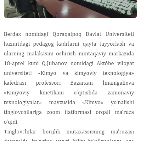
Berdax nomidagi Qoraqalpoq Davlat Universiteti
huzuridagi pedagog kadrlarni qayta tayyorlash va
ularning malakasini oshirish mintaqaviy markazida
18-aprel kuni Q.Jubanov nomidagi Aktóbe viloyat
universiteti «Kimyo va kimyoviy texnologiya»
kafedrası professorı Bazarxan İmamgalieva
«Kimyoviy kinetikani o’qitishda zamonaviy
texnologiyalar» mavzusida «Kimyo» yo’nalishi
tinglovchilariga zoom flatformasi orqali ma’ruza
o’qidi.
Tinglovchilar horijlik mutaxassisning ma’ruzasi