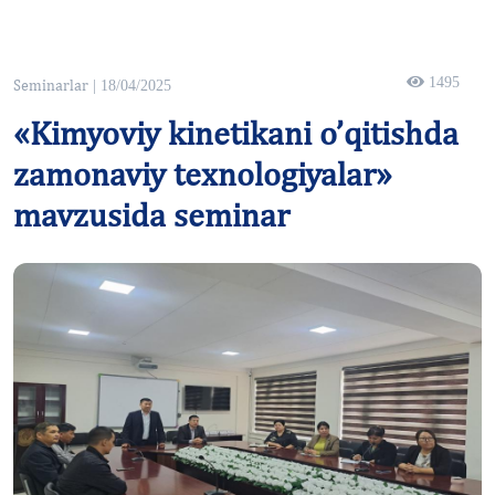
1495
Seminarlar
| 18/04/2025
«Kimyoviy kinetikani o’qitishda
zamonaviy texnologiyalar»
mavzusida seminar