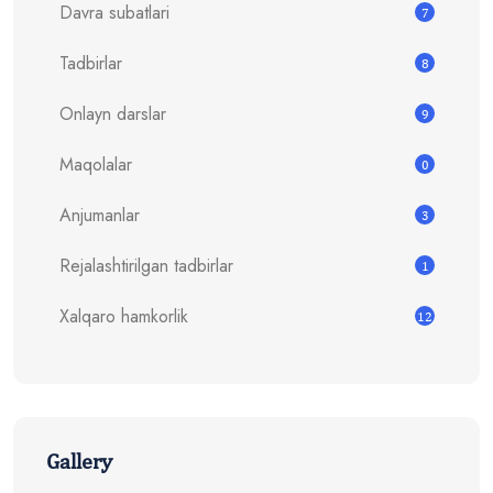
Davra subatlari
7
Tadbirlar
8
Onlayn darslar
9
Maqolalar
0
Anjumanlar
3
Rejalashtirilgan tadbirlar
1
Xalqaro hamkorlik
12
Gallery