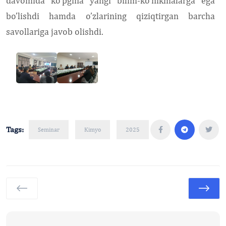
davomida ko’pgina yangi bilim-ko’nikmalarga ega
bo’lishdi hamda o’zlarining qiziqtirgan barcha
savollariga javob olishdi.
Tags:
Seminar
Kimyo
2025