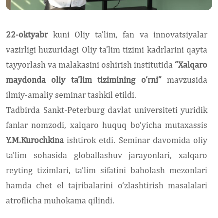
22-oktyabr
kuni Oliy ta’lim, fan va innovatsiyalar
vazirligi huzuridagi Oliy ta’lim tizimi kadrlarini qayta
tayyorlash va malakasini oshirish institutida
“Xalqaro
maydonda oliy ta’lim tizimining o‘rni”
mavzusida
ilmiy-amaliy seminar tashkil etildi.
Tadbirda Sankt-Peterburg davlat universiteti yuridik
fanlar nomzodi, xalqaro huquq bo‘yicha mutaxassis
Y.M.Kurochkina
ishtirok etdi. Seminar davomida oliy
ta’lim sohasida globallashuv jarayonlari, xalqaro
reyting tizimlari, ta’lim sifatini baholash mezonlari
hamda chet el tajribalarini o‘zlashtirish masalalari
atroflicha muhokama qilindi.