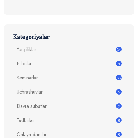
Kategoriyalar
Yangiliklar
24
E’lonlar
4
Seminarlar
33
Uchrashuvlar
5
Davra subatlari
7
Tadbirlar
8
Onlayn darslar
9