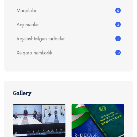
Maqolalar
0
Anjumanlar
3
Rejalashtirilgan tadbirlar
1
Xalqaro hamkorlik
12
Gallery