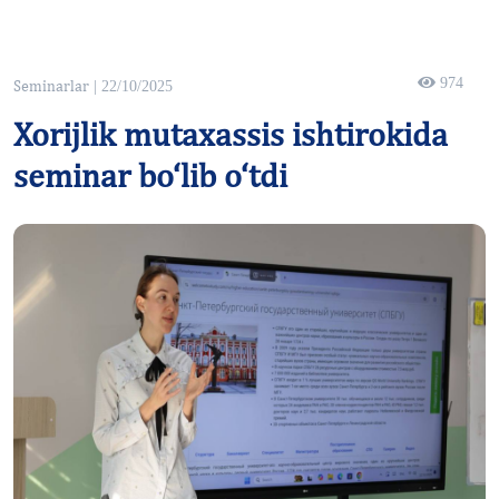
974
Seminarlar
| 22/10/2025
Xorijlik mutaxassis ishtirokida
seminar bo‘lib o‘tdi