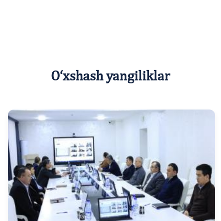
O‘xshash yangiliklar