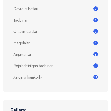
Davra subatlari
7
Tadbirlar
8
Onlayn darslar
9
Maqolalar
0
Anjumanlar
3
Rejalashtirilgan tadbirlar
1
Xalqaro hamkorlik
12
Gallery