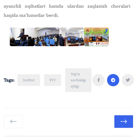
ayanchli oqibatlari hamda ulardan saqlanish choralari
haqida ma’lumotlar berdi.
Yog'in
Tags:
Institut
FVV
xavfsizligi
oyligi