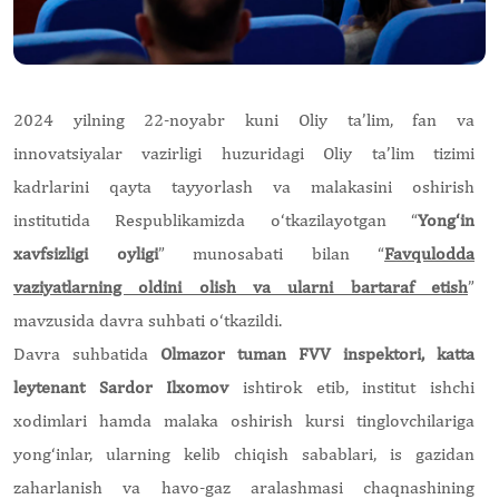
2024 yilning 22-noyabr kuni Oliy ta’lim, fan va
innovatsiyalar vazirligi huzuridagi Oliy ta’lim tizimi
kadrlarini qayta tayyorlash va malakasini oshirish
institutida Respublikamizda o‘tkazilayotgan “
Yong‘in
xavfsizligi oyligi
” munosabati bilan “
Favqulodda
vaziyatlarning oldini olish va ularni bartaraf etish
”
mavzusida davra suhbati o‘tkazildi.
Davra suhbatida
Olmazor tuman FVV inspektori, katta
leytenant Sardor Ilxomov
ishtirok etib, institut ishchi
xodimlari hamda malaka oshirish kursi tinglovchilariga
yong‘inlar, ularning kelib chiqish sabablari, is gazidan
zaharlanish va havo-gaz aralashmasi chaqnashining