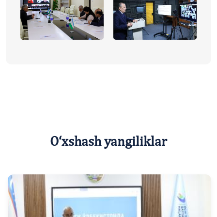
O‘xshash yangiliklar