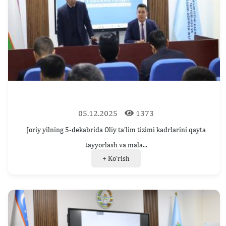
05.12.2025
1373
Joriy yilning 5-dekabrida Oliy ta'lim tizimi kadrlarini qayta
tayyorlash va mala...
+ Ko‘rish