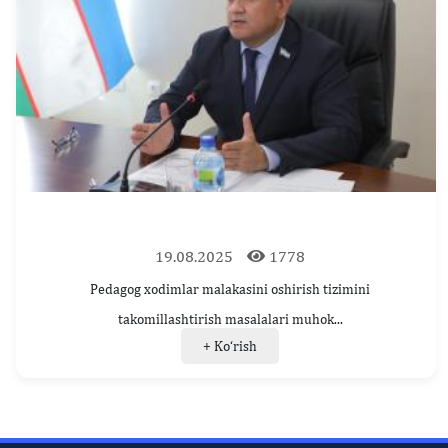
19.08.2025
1778
Pedagog xodimlar malakasini oshirish tizimini
takomillashtirish masalalari muhok...
+ Ko‘rish