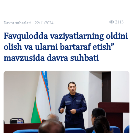
2113
Davra subatlari
| 22/11/2024
Favqulodda vaziyatlarning oldini
olish va ularni bartaraf etish”
mavzusida davra suhbati