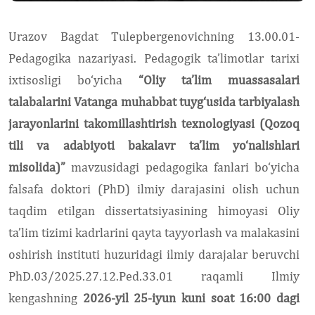
Urazov Bagdat Tulepbergenovichning
13.00.01-
Pedagogika nazariyasi. Pedagogik ta’limotlar tarixi
ixtisosligi bo‘yicha
“Oliy ta’lim muassasalari
talabalarini Vatanga muhabbat tuyg‘usida tarbiyalash
jarayonlarini takomillashtirish texnologiyasi (Qozoq
tili va adabiyoti bakalavr ta’lim yo‘nalishlari
misolida)”
mavzusidagi pedagogika fanlari bo‘yicha
falsafa doktori (PhD) ilmiy darajasini olish uchun
taqdim etilgan dissertatsiyasining himoyasi Oliy
ta’lim tizimi kadrlarini qayta tayyorlash va malakasini
oshirish instituti huzuridagi ilmiy darajalar beruvchi
PhD.03/2025.27.12.Ped.33.01 raqamli Ilmiy
kengashning
2026-yil 25-iyun kuni soat 16:00 dagi