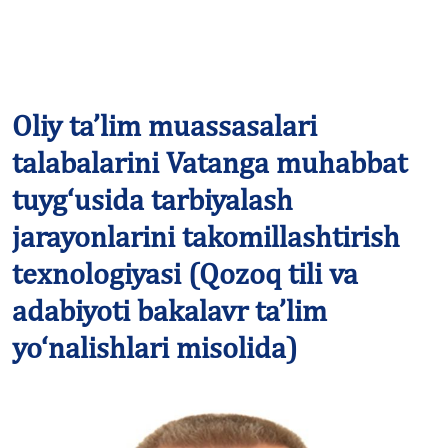
Oliy ta’lim muassasalari
talabalarini Vatanga muhabbat
tuyg‘usida tarbiyalash
jarayonlarini takomillashtirish
texnologiyasi (Qozoq tili va
adabiyoti bakalavr ta’lim
yo‘nalishlari misolida)