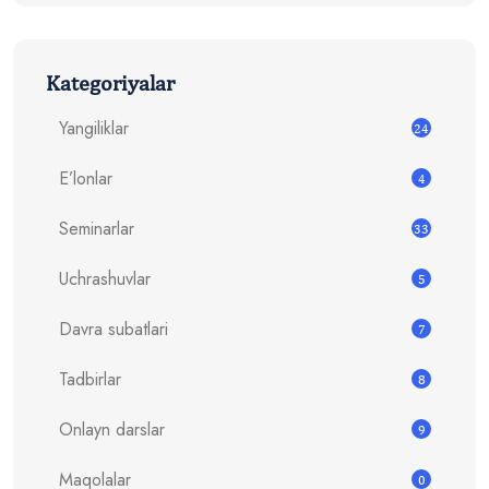
Kategoriyalar
Yangiliklar
24
E’lonlar
4
Seminarlar
33
Uchrashuvlar
5
Davra subatlari
7
Tadbirlar
8
Onlayn darslar
9
Maqolalar
0