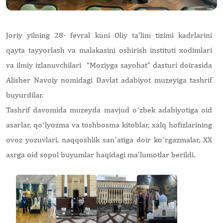
Joriy yilning 28- fevral kuni Oliy ta’lim tizimi kadrlarini
qayta tayyorlash va malakasini oshirish instituti xodimlari
va ilmiy izlanuvchilari “Moziyga sayohat” dasturi doirasida
Alisher Navoiy nomidagi Davlat adabiyot muzeyiga tashrif
buyurdilar.
Tashrif davomida muzeyda mavjud oʻzbek adabiyotiga oid
asarlar, qoʻlyozma va toshbosma kitoblar, xalq hofizlarining
ovoz yozuvlari, naqqoshlik sanʼatiga doir koʻrgazmalar, XX
asrga oid sopol buyumlar haqidagi ma’lumotlar berildi.