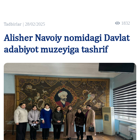
1832
Tadbirlar
| 28/02/2025
Alisher Navoiy nomidagi Davlat
adabiyot muzeyiga tashrif