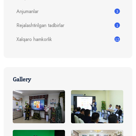
Anjumanlar
3
Rejalashtirilgan tadbirlar
1
Xalqaro hamkorlik
12
Gallery