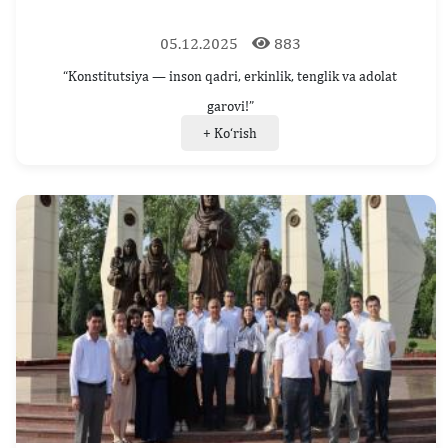
05.12.2025
883
“Konstitutsiya — inson qadri, erkinlik, tenglik va adolat
garovi!”
+ Ko‘rish