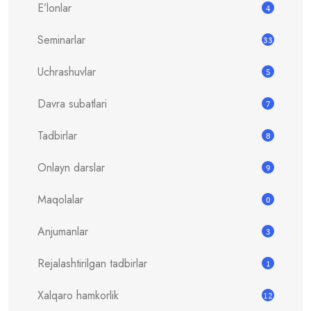
E’lonlar
4
Seminarlar
33
Uchrashuvlar
5
Davra subatlari
7
Tadbirlar
8
Onlayn darslar
9
Maqolalar
0
Anjumanlar
3
Rejalashtirilgan tadbirlar
1
Xalqaro hamkorlik
12