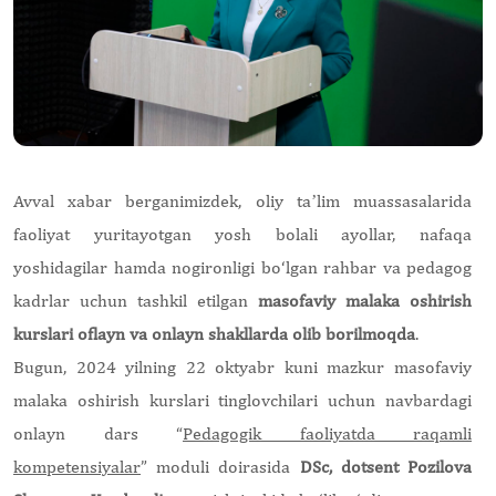
Avval xabar berganimizdek, oliy taʼlim muassasalarida
faoliyat yuritayotgan yosh bolali ayollar, nafaqa
yoshidagilar hamda nogironligi bo‘lgan rahbar va pedagog
kadrlar uchun tashkil etilgan
masofaviy malaka oshirish
kurslari oflayn va onlayn shakllarda olib borilmoqda
.
Bugun, 2024 yilning 22 oktyabr kuni mazkur masofaviy
malaka oshirish kurslari tinglovchilari uchun navbardagi
onlayn dars “
Pedagogik faoliyatda raqamli
kompetensiyalar
” moduli doirasida
DSc, dotsent Pozilova