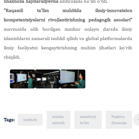
Shaxnoza Xaydaraliyevna
ishtirokida bo‘lib o‘tdi.
"Raqamli ta’lim muhitida ilmiy-innovatsion
kompetentsiyalarni rivojlantirishning pedagogik asoslari"
mavzusida olib borilgan mazkur onlayn darsda ilmiy
izlanishlarni samarali tashkil qilish va global platformalarda
ilmiy faoliyatni kengaytirishning muhim jihatlari ko‘rib
chiqildi.
malaka
masofaviy
Pazilova
Tags:
Institute
oshirish
ta'lim
Shaxnoza