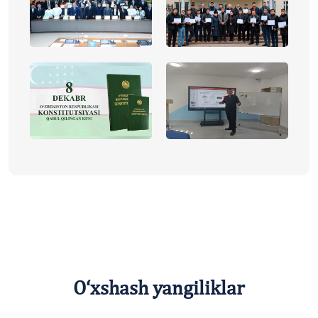
O‘xshash yangiliklar