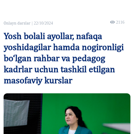
2116
Onlayn darslar
| 22/10/2024
Yosh bolali ayollar, nafaqa
yoshidagilar hamda nogironligi
bo‘lgan rahbar va pedagog
kadrlar uchun tashkil etilgan
masofaviy kurslar