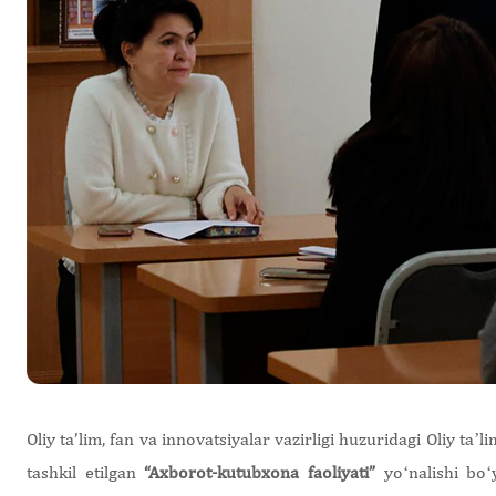
Oliy ta’lim, fan va innovatsiyalar vazirligi huzuridagi Oliy taʼ
tashkil etilgan
“Axborot-kutubxona faoliyati”
yoʻnalishi boʻ