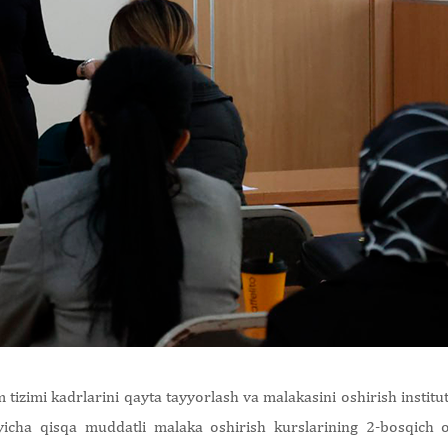
lim tizimi kadrlarini qayta tayyorlash va malakasini oshirish instit
yicha qisqa muddatli malaka oshirish kurslarining 2-bosqich o