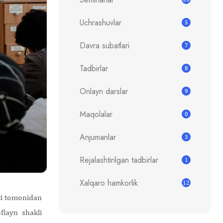
Uchrashuvlar
5
Davra subatlari
7
Tadbirlar
8
Onlayn darslar
9
Maqolalar
0
Anjumanlar
3
Rejalashtirilgan tadbirlar
1
Xalqaro hamkorlik
12
uti tomonidan
flayn shakli