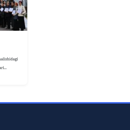
nalishidagi
i...