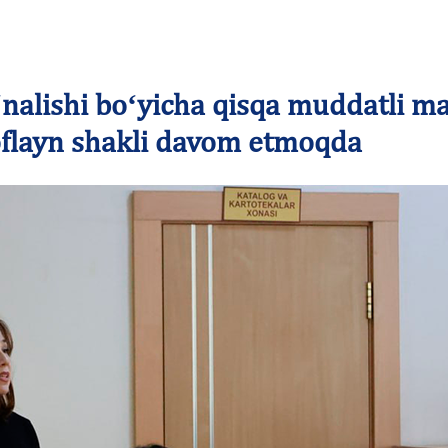
ʻnalishi boʻyicha qisqa muddatli m
 oflayn shakli davom etmoqda