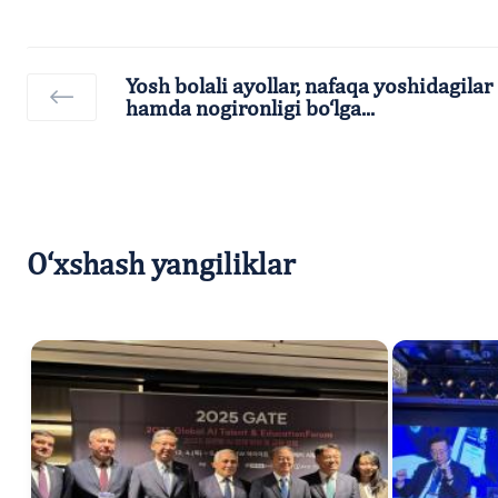
Yosh bolali ayollar, nafaqa yoshidagilar
hamda nogironligi bo‘lga...
O‘xshash yangiliklar