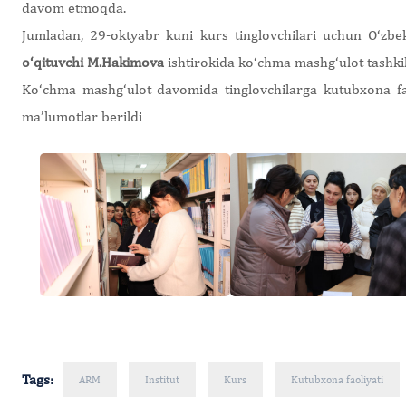
davom etmoqda.
Jumladan, 29-oktyabr kuni kurs tinglovchilari uchun О‘zbe
о‘qituvchi M.Hakimova
ishtirokida ko‘chma mashg‘ulot tashkil 
Ko‘chma mashg‘ulot davomida tinglovchilarga kutubxona faoli
ma’lumotlar berildi
Tags:
ARM
Institut
Kurs
Kutubxona faoliyati