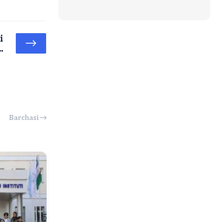
i
.
Barchasi