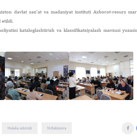
kiston davlat san’at va madaniyat instituti Axborot-resurs ma
etildi.
yatini kataloglashtirish va klassifikatsiyalash mavzusi yuzasid
Malaka oshirish
M.Hakimova