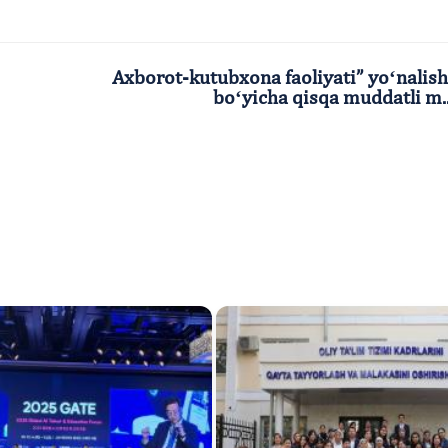
Axborot-kutubxona faoliyati” yoʻnalish
boʻyicha qisqa muddatli m..