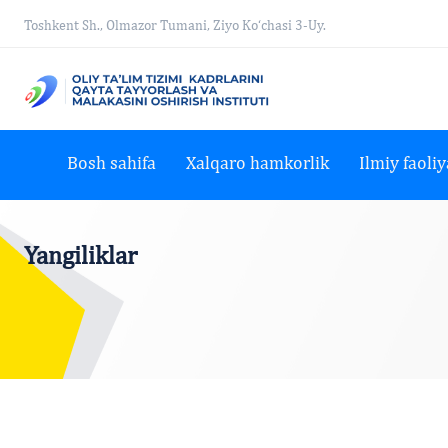
Toshkent Sh., Olmazor Tumani, Ziyo Ko‘chasi 3-Uy.
Bosh sahifa
Xalqaro hamkorlik
Ilmiy faoliy
Yangiliklar