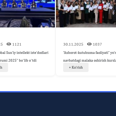
25
1121
30.11.2025
1037
bal Sun'iy intellekt iste’dodlari
“Axborot-kutubxona faoliyati” yo‘
orumi 2025" boʻlib oʻtdi
navbatdagi malaka oshirish kurslar
sh
+ Ko‘rish