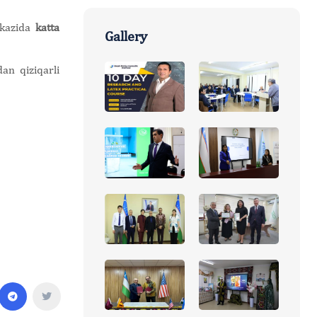
rkazida
katta
Gallery
an qiziqarli