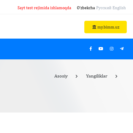
Sayt test rejimida ishlamoqda
O‘zbekcha
Русский
English
my.bimm.uz
Asosiy
Yangiliklar