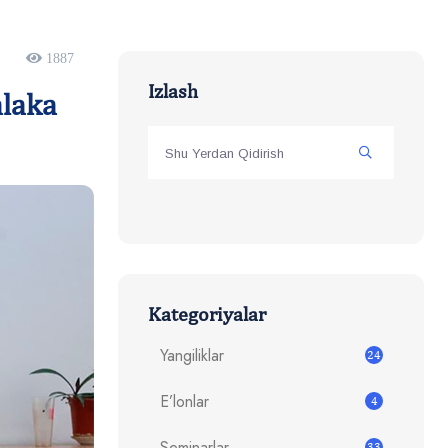
1887
Izlash
alaka
Kategoriyalar
Yangiliklar
24
E’lonlar
4
Seminarlar
33