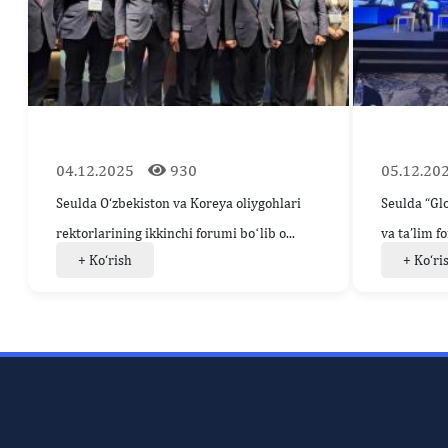
04.12.2025
930
05.12.20
Seulda O‘zbekiston va Koreya oliygohlari
Seulda “Glo
rektorlarining ikkinchi forumi boʻlib o...
va ta’lim f
+ Ko‘rish
+ Ko‘ri