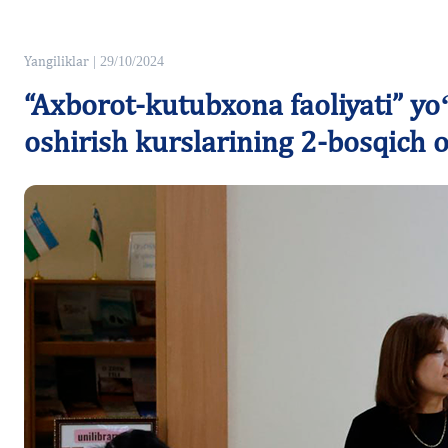
Yangiliklar
| 29/10/2024
“Axborot-kutubxona faoliyati” yo
oshirish kurslarining 2-bosqich