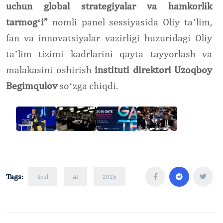
uchun global strategiyalar va hamkorlik
tarmogʻi”
nomli panel sessiyasida Oliy taʼlim,
fan va innovatsiyalar vazirligi huzuridagi Oliy
taʼlim tizimi kadrlarini qayta tayyorlash va
malakasini oshirish
instituti direktori Uzoqboy
Begimqulov
soʻzga chiqdi.
Tags:
Seul
AI
2025