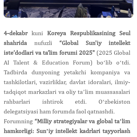
4-dekabr
kuni
Koreya Respublikasining Seul
shahrida
nufuzli
“Global Sun'iy intellekt
iste’dodlari va ta’lim forumi 2025"
(2025 Global
AI Talent & Education Forum) boʻlib oʻtdi.
Tadbirda dunyoning yetakchi kompaniya va
tashkilotlari, vazirliklar, davlat idoralari, ilmiy-
tadqiqot markazlari va oliy taʼlim muassasalari
rahbarlari ishtirok etdi. Oʻzbekiston
delegatsiyasi ham forumda faol qatnashdi.
Forumning
“Milliy strategiyalar va global taʼlim
hamkorligi: Sunʼiy intellekt kadrlari tayyorlash