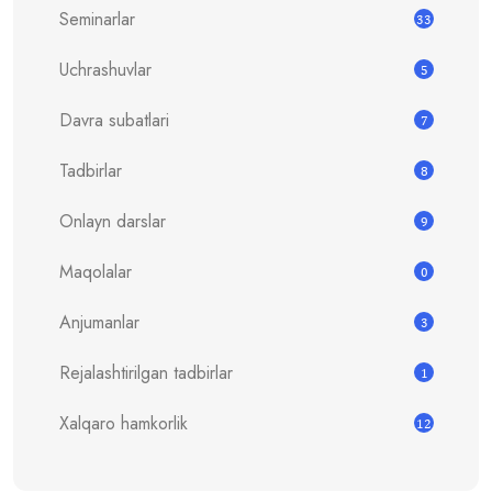
Seminarlar
33
Uchrashuvlar
5
Davra subatlari
7
Tadbirlar
8
Onlayn darslar
9
Maqolalar
0
Anjumanlar
3
Rejalashtirilgan tadbirlar
1
Xalqaro hamkorlik
12