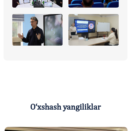
O‘xshash yangiliklar