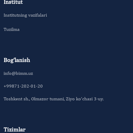
Institut
Institutning vazifalari
Tuzilma
Bog‘lanish
info@bimm.uz
+99871-202-01-20
Toshkent sh., Olmazor tumani, Ziyo ko‘chasi 3-uy.
Tizimlar