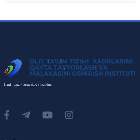
Bizni ijtimoiy tarmoqlarda kuzating