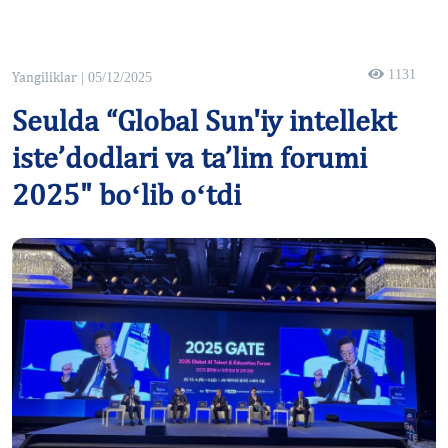
1131
Yangiliklar
| 05/12/2025
Seulda “Global Sun'iy intellekt
iste’dodlari va ta’lim forumi
2025" boʻlib oʻtdi