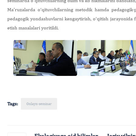
seminarda o‘qituvchilarning bilim va ko‘nikmalarini baholash
Ma’ruzalarda o‘qituvchilarning metodik hamda pedagogik-ps
pedagogik yondashuvlarni kengaytirish, o‘qitish jarayonida f
etish masalalari yoritildi.
Tags:
Onlayn-seminar
Ekologiyaga oid bilimlar
Joriy yiln