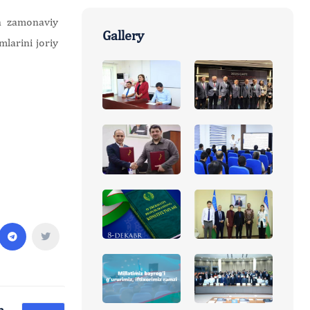
un zamonaviy
Gallery
mlarini joriy
h