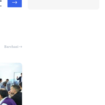
..
Barchasi