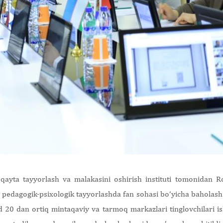
i qayta tayyorlash va malakasini oshirish instituti tomonidan Ro
pedagogik-psixologik tayyorlashda fan sohasi bo‘yicha baholas
d 20 dan ortiq mintaqaviy va tarmoq markazlari tinglovchilari is