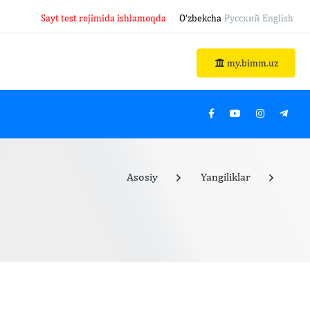
Sayt test rejimida ishlamoqda
O‘zbekcha
Русский
English
my.bimm.uz
Asosiy
Yangiliklar