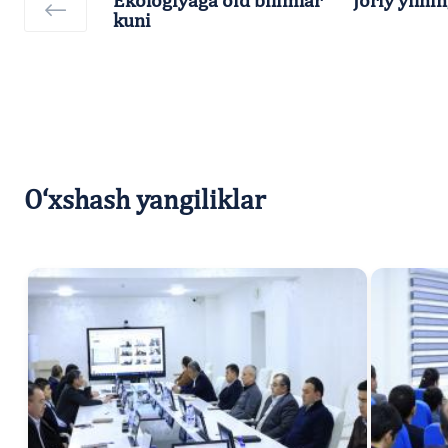
kuni
O‘xshash yangiliklar