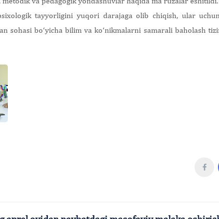
, metodik va pedagogik yondashuvlar haqida ma’ruzalar eshitildi.
ixologik tayyorligini yuqori darajaga olib chiqish, ular uch
an sohasi bo‘yicha bilim va ko‘nikmalarni samarali baholash tizi
ing aprel oyidan navbatdagi masofaviy malaka oshiris