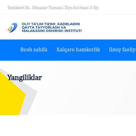
Toshkent Sh., Olmazor Tumani, Ziyo Ko‘chasi 3-Uy.
Bosh sahifa
Xalqaro hamkorlik
Ilmiy faoliy
Yangiliklar