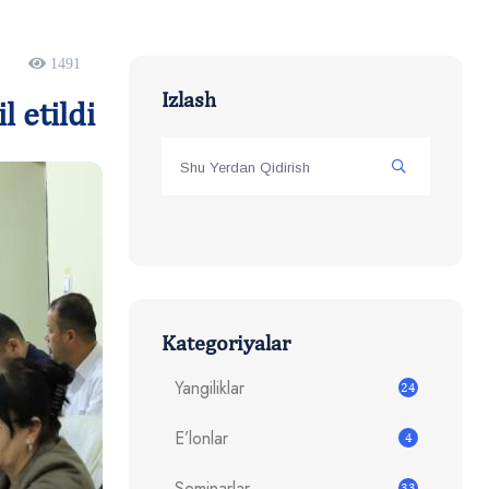
1491
Izlash
 etildi
Kategoriyalar
Yangiliklar
24
E’lonlar
4
Seminarlar
33