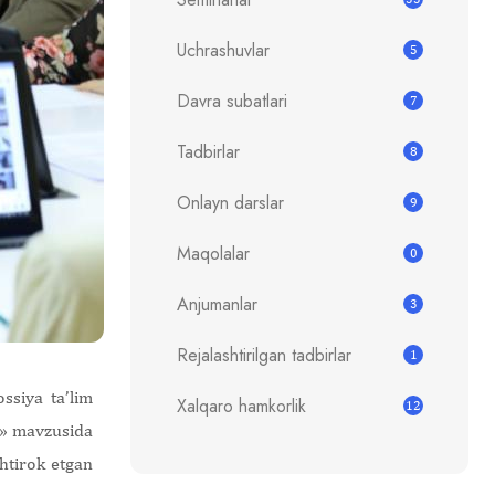
Uchrashuvlar
5
Davra subatlari
7
Tadbirlar
8
Onlayn darslar
9
Maqolalar
0
Anjumanlar
3
Rejalashtirilgan tadbirlar
1
ssiya ta’lim
Xalqaro hamkorlik
12
h» mavzusida
htirok etgan