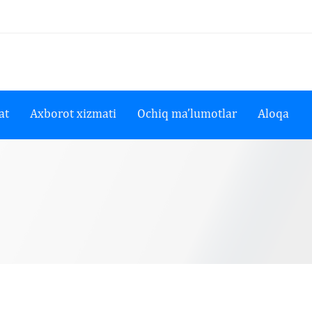
at
Axborot xizmati
Ochiq ma’lumotlar
Aloqa