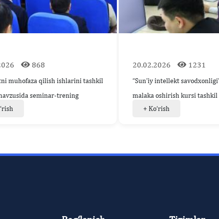
2026
868
20.02.2026
1231
i muhofaza qilish ishlarini tashkil
“Sun’iy intellekt savodxonligi
 mavzusida seminar-trening
malaka oshirish kursi tashkil 
‘rish
+ Ko‘rish