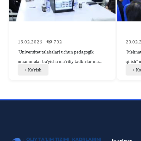
13.02.2026
702
20.02.
“Universitet talabalari uchun pedagogik
“Mehnatn
muammolar bo‘yicha ma’rifiy tadbirlar ma...
qilish”
+ Ko‘rish
+ Ko