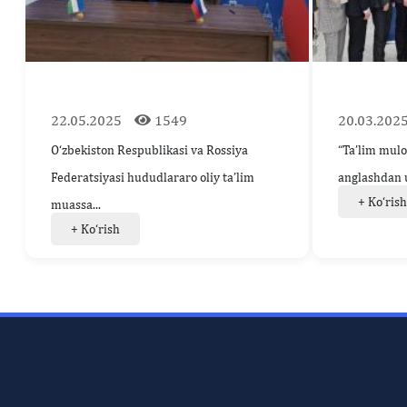
22.05.2025
1549
20.03.202
O‘zbekiston Respublikasi va Rossiya
“Ta’lim mulo
Federatsiyasi hududlararo oliy ta’lim
anglashdan u
+ Ko‘ris
muassa...
+ Ko‘rish