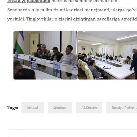
стили управления»
mavzusida seminar tashkil etildi.
Seminarda oliy ta'lim tizimi kadrlari menejmenti, ularga qo'
yuritildi. Tinglovchilar o‘zlarini qiziqtirgan savollariga atroflic
Tags:
Institut
Seminar
A.I.Gersen
Rossiya Federat