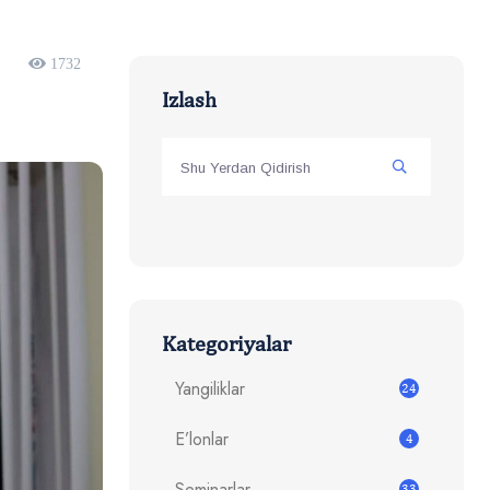
1732
Izlash
Kategoriyalar
Yangiliklar
24
E’lonlar
4
Seminarlar
33