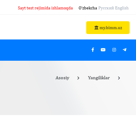
Sayt test rejimida ishlamoqda
O‘zbekcha
Русский
English
my.bimm.uz
Asosiy
Yangiliklar