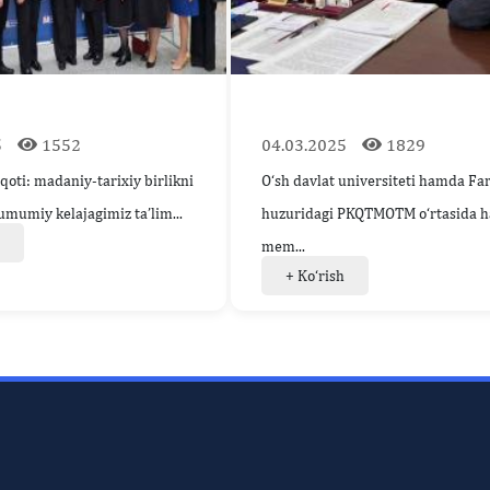
5
1552
04.03.2025
1829
qoti: madaniy-tarixiy birlikni
O‘sh davlat universiteti hamda Fa
mumiy kelajagimiz ta’lim...
huzuridagi PKQTMOTM o‘rtasida h
h
mem...
+ Ko‘rish