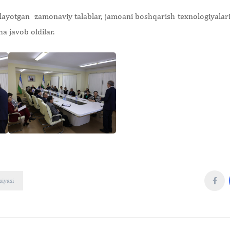
yilayotgan zamonaviy talablar, jamoani boshqarish texnologiyalar
ha javob oldilar.
siyasi