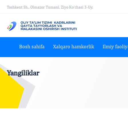
Toshkent Sh., Olmazor Tumani, Ziyo Ko‘chasi 3-Uy.
Bosh sahifa
Xalqaro hamkorlik
Ilmiy faoliy
Yangiliklar