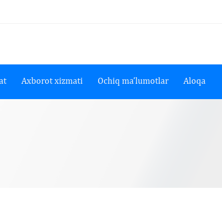
at
Axborot xizmati
Ochiq ma’lumotlar
Aloqa