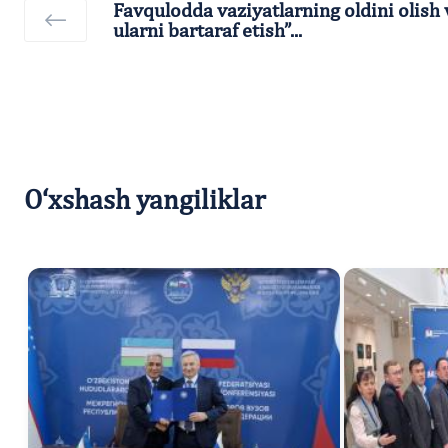
Favqulodda vaziyatlarning oldini olish 
ularni bartaraf etish”...
O‘xshash yangiliklar