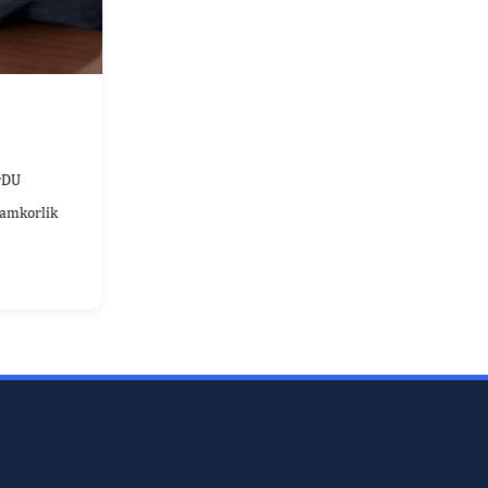
rDU
amkorlik