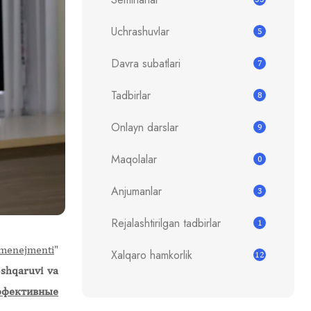
Uchrashuvlar
5
Davra subatlari
7
Tadbirlar
8
Onlayn darslar
9
Maqolalar
0
Anjumanlar
3
Rejalashtirilgan tadbirlar
1
i menejmenti
"
Xalqaro hamkorlik
12
oshqaruvi va
ффективные