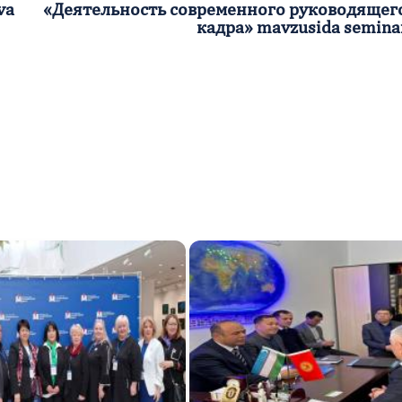
va
«Деятельность современного руководящег
кадра» mavzusida semina