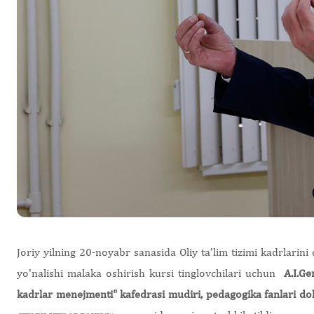
Joriy yilning 20-noyabr sanasida Oliy ta’lim tizimi kadrlarini
yo'nalishi malaka oshirish kursi tinglovchilari uchun
A.I.Ge
kadrlar menejmenti" kafedrasi mudiri, pedagogika fanlari dok