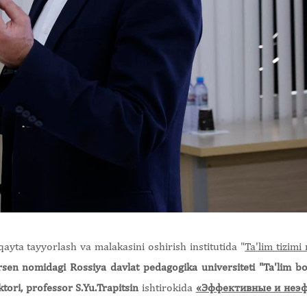
 qayta tayyorlash va malakasini oshirish institutida "
Ta'lim tizim
rsen nomidagi Rossiya davlat pedagogika universiteti "Ta'lim b
tori, professor S.Yu.Trapitsin
ishtirokida
«Эффективные и неэ