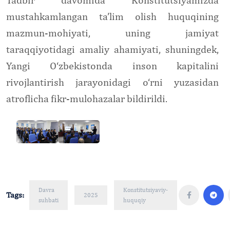
mustahkamlangan ta’lim olish huquqining
mazmun-mohiyati, uning jamiyat
taraqqiyotidagi amaliy ahamiyati, shuningdek,
Yangi O‘zbekistonda inson kapitalini
rivojlantirish jarayonidagi o‘rni yuzasidan
atroflicha fikr-mulohazalar bildirildi.
Davra
Konstitutsiyaviy-
Tags:
2025
suhbati
huquqiy