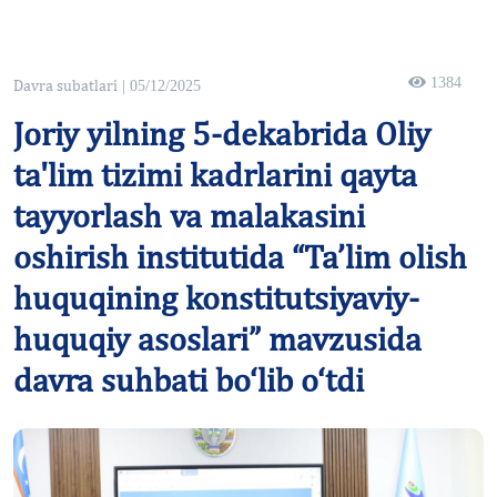
1384
Davra subatlari
| 05/12/2025
Joriy yilning 5-dekabrida Oliy
ta'lim tizimi kadrlarini qayta
tayyorlash va malakasini
oshirish institutida “Ta’lim olish
huquqining konstitutsiyaviy-
huquqiy asoslari” mavzusida
davra suhbati bo‘lib o‘tdi