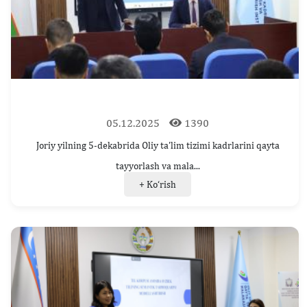
05.12.2025
1390
Joriy yilning 5-dekabrida Oliy ta'lim tizimi kadrlarini qayta
tayyorlash va mala...
+ Ko‘rish