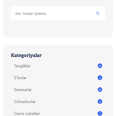
Kategoriyalar
Yangiliklar
24
E’lonlar
4
Seminarlar
33
Uchrashuvlar
5
Davra subatlari
7