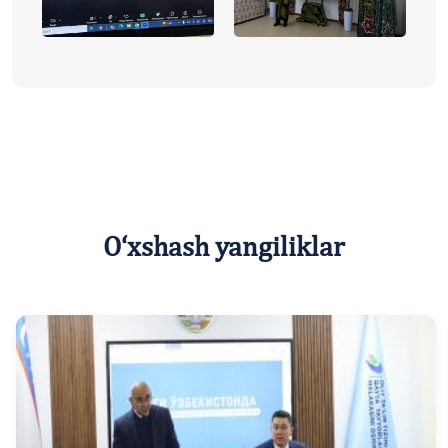
O‘xshash yangiliklar