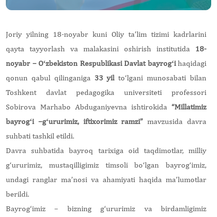
Joriy yilning 18-noyabr kuni Oliy ta’lim tizimi kadrlarini
qayta tayyorlash va malakasini oshirish institutida
18-
noyabr – Oʻzbekiston Respublikasi Davlat bayrogʻi
haqidagi
qonun qabul qilinganiga
33 yil
to‘lgani munosabati bilan
Toshkent davlat pedagogika universiteti professori
Sobirova Marhabo Abduganiyevna ishtirokida
“Millatimiz
bayrogʻi –gʻururimiz, iftixorimiz ramzi”
mavzusida davra
suhbati tashkil etildi.
Davra suhbatida bayroq tarixiga oid taqdimotlar, milliy
g‘ururimiz, mustaqilligimiz timsoli bo‘lgan bayrog‘imiz,
undagi ranglar ma’nosi va ahamiyati haqida ma’lumotlar
berildi.
Bayrog‘imiz – bizning g‘ururimiz va birdamligimiz