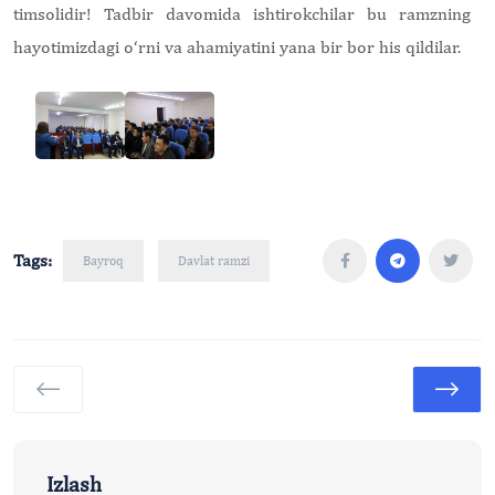
timsolidir! Tadbir davomida ishtirokchilar bu ramzning
hayotimizdagi o‘rni va ahamiyatini yana bir bor his qildilar.
Tags:
Bayroq
Davlat ramzi
Izlash