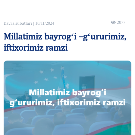
2077
Davra subatlari
| 18/11/2024
Millatimiz bayrogʻi –gʻururimiz,
iftixorimiz ramzi