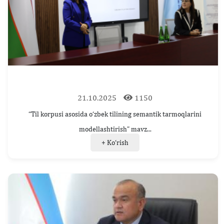
21.10.2025
1150
“Til korpusi asosida o‘zbek tilining semantik tarmoqlarini
modellashtirish” mavz...
+ Ko‘rish