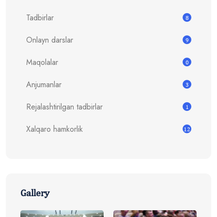
Tadbirlar
8
Onlayn darslar
9
Maqolalar
0
Anjumanlar
3
Rejalashtirilgan tadbirlar
1
Xalqaro hamkorlik
12
Gallery