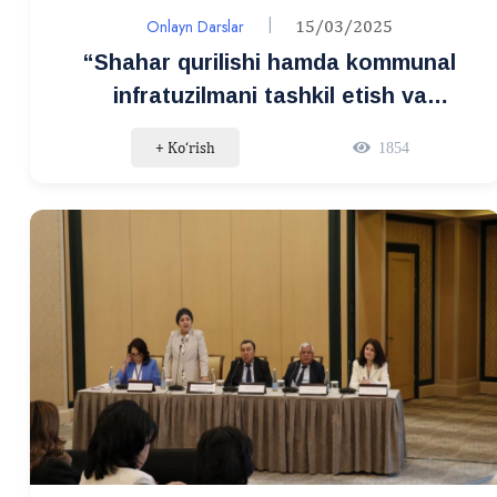
Onlayn Darslar
15/03/2025
“Shahar qurilishi hamda kommunal
infratuzilmani tashkil etish va
boshqarish” yo‘nalishi tinglovchilari
+ Ko‘rish
1854
uchun onlayn-ma’ruza tashkillashtirildi