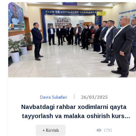
Davra Subatlari
26/03/2025
Navbatdagi rahbar xodimlarni qayta
tayyorlash va malaka oshirish kursi
tinglovchilari uchun tajriba almashish
+ Ko‘rish
1795
amaliyoti tashkil etildi