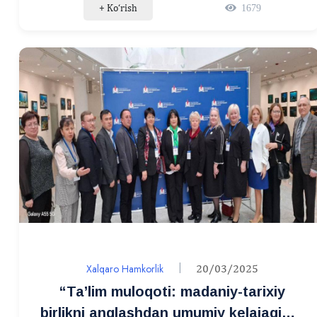
+ Ko‘rish
1679
Xalqaro Hamkorlik
20/03/2025
“Ta’lim muloqoti: madaniy-tarixiy
birlikni anglashdan umumiy kelajagimiz