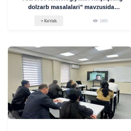
dolzarb masalalari” mavzusida
seminar
+ Ko‘rish
1695