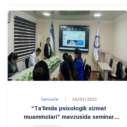
Seminarlar
24/03/2025
“Ta’limda psixologik xizmat
muammolari” mavzusida seminar
mashg‘uloti o‘tkazildi