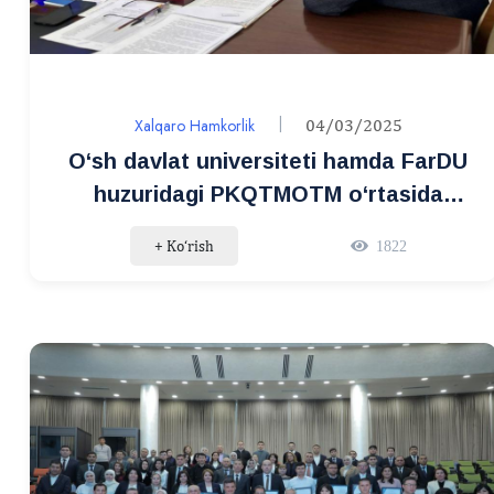
Xalqaro Hamkorlik
04/03/2025
O‘sh davlat universiteti hamda FarDU
huzuridagi PKQTMOTM o‘rtasida
hamkorlik memorandumi imzolandi
+ Ko‘rish
1822