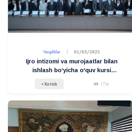
Yangiliklar
01/03/2025
Ijro intizomi va murojaatlar bilan
ishlash bo‘yicha o‘quv kursi
tinglovchilariga sertifikatlar topshirildi
+ Ko‘rish
1754