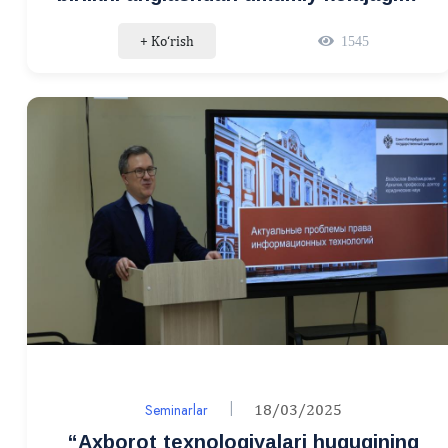
ta’lim makonini loyihalash” mavzusida
+ Ko‘rish
1545
xalqaro forum
Seminarlar
18/03/2025
“Axborot texnologiyalari huquqining