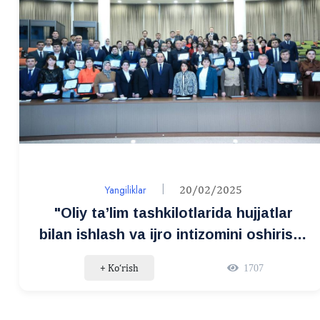
Yangiliklar
20/02/2025
"Oliy ta’lim tashkilotlarida hujjatlar
bilan ishlash va ijro intizomini oshirish"
bo‘yicha malaka oshirish kursi
+ Ko‘rish
1707