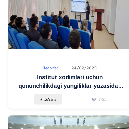
Tadbirlar
24/02/2025
Institut xodimlari uchun
qonunchilikdagi yangiliklar yuzasidan
huquqiy soatlar o‘tkazib kelinmoqda
+ Ko‘rish
1795