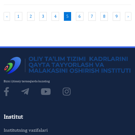
‹
1
2
3
4
6
7
8
9
›
5
Bizni ijtimoiy tarmoqlarda kuzating
Institut
Institutning vazifalari