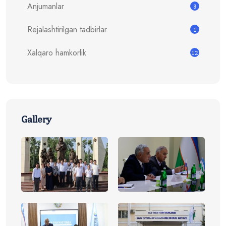
Anjumanlar
3
Rejalashtirilgan tadbirlar
1
Xalqaro hamkorlik
12
Gallery