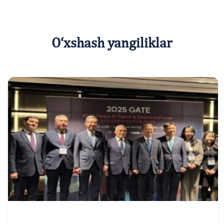
O‘xshash yangiliklar