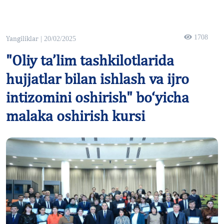
1708
Yangiliklar
| 20/02/2025
"Oliy ta’lim tashkilotlarida
hujjatlar bilan ishlash va ijro
intizomini oshirish" bo‘yicha
malaka oshirish kursi