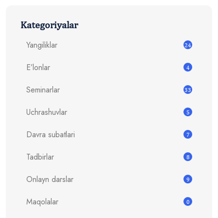
Kategoriyalar
Yangiliklar
24
E’lonlar
4
Seminarlar
33
Uchrashuvlar
5
Davra subatlari
7
Tadbirlar
8
Onlayn darslar
9
Maqolalar
0