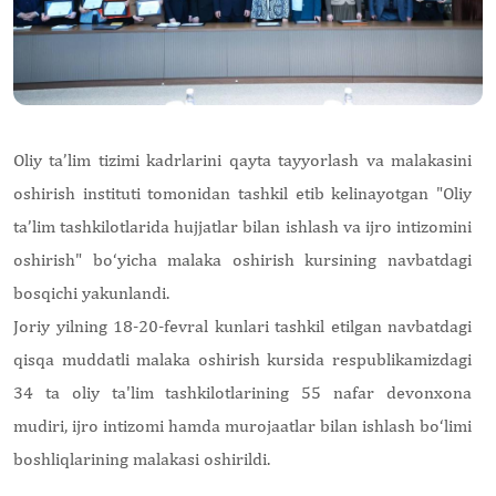
Oliy ta’lim tizimi kadrlarini qayta tayyorlash va malakasini
oshirish instituti tomonidan tashkil etib kelinayotgan "Oliy
ta’lim tashkilotlarida hujjatlar bilan ishlash va ijro intizomini
oshirish" bo‘yicha malaka oshirish kursining navbatdagi
bosqichi yakunlandi.
Joriy yilning 18-20-fevral kunlari tashkil etilgan navbatdagi
qisqa muddatli malaka oshirish kursida respublikamizdagi
34 ta oliy ta'lim tashkilotlarining 55 nafar devonxona
mudiri, ijro intizomi hamda murojaatlar bilan ishlash bo‘limi
boshliqlarining malakasi oshirildi.