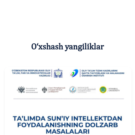
O‘xshash yangiliklar