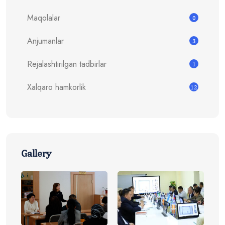
Maqolalar
0
Anjumanlar
3
Rejalashtirilgan tadbirlar
1
Xalqaro hamkorlik
12
Gallery