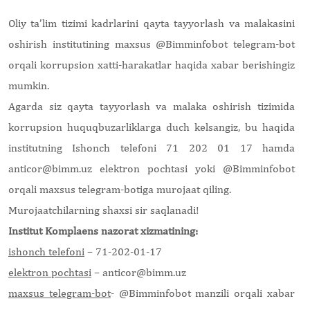
Oliy ta’lim tizimi kadrlarini qayta tayyorlash va malakasini
oshirish institutining maxsus @Bimminfobot telegram-bot
orqali korrupsion xatti-harakatlar haqida xabar berishingiz
mumkin.
Agarda siz qayta tayyorlash va malaka oshirish tizimida
korrupsion huquqbuzarliklarga duch kelsangiz, bu haqida
institutning Ishonch telefoni 71 202 01 17 hamda
anticor@bimm.uz elektron pochtasi yoki @Bimminfobot
orqali maxsus telegram-botiga murojaat qiling.
Murojaatchilarning shaxsi sir saqlanadi!
Institut Komplaens nazorat xizmatining:
ishonch telefoni
– 71-202-01-17
elektron pochtasi
– anticor@bimm.uz
maxsus telegram-bot
- @Bimminfobot manzili orqali xabar