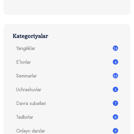
Kategoriyalar
Yangiliklar
24
E’lonlar
4
Seminarlar
33
Uchrashuvlar
5
Davra subatlari
7
Tadbirlar
8
Onlayn darslar
9