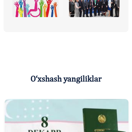
O‘xshash yangiliklar