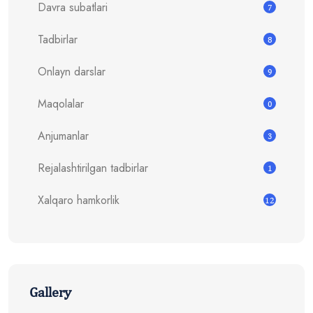
Davra subatlari
7
Tadbirlar
8
Onlayn darslar
9
Maqolalar
0
Anjumanlar
3
Rejalashtirilgan tadbirlar
1
Xalqaro hamkorlik
12
Gallery