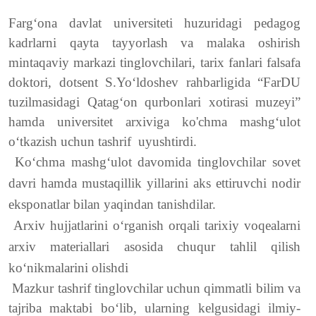
Farg‘ona davlat universiteti huzuridagi pedagog
kadrlarni qayta tayyorlash va malaka oshirish
mintaqaviy markazi tinglovchilari, tarix fanlari falsafa
doktori, dotsent S.Yo‘ldoshev rahbarligida “FarDU
tuzilmasidagi Qatag‘on qurbonlari xotirasi muzeyi”
hamda universitet arxiviga ko'chma mashg‘ulot
o‘tkazish uchun tashrif uyushtirdi.
Ko‘chma mashg‘ulot davomida tinglovchilar sovet
davri hamda mustaqillik yillarini aks ettiruvchi nodir
eksponatlar bilan yaqindan tanishdilar.
Arxiv hujjatlarini o‘rganish orqali tarixiy voqealarni
arxiv materiallari asosida chuqur tahlil qilish
ko‘nikmalarini olishdi
Mazkur tashrif tinglovchilar uchun qimmatli bilim va
tajriba maktabi bo‘lib, ularning kelgusidagi ilmiy-